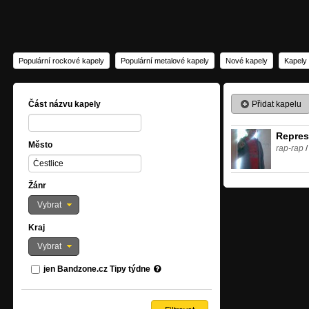
Populární rockové kapely
Populární metalové kapely
Nové kapely
Kapely
Přidat kapelu
Část názvu kapely
Repres
Město
rap-rap
Žánr
Vybrat
Kraj
Vybrat
jen Bandzone.cz Tipy týdne