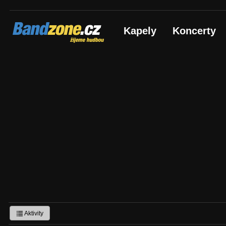
Bandzone.cz
Kapely
Koncerty
žijeme hudbou
Aktivity