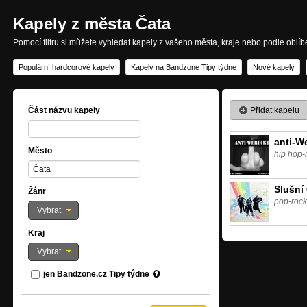
Kapely z města Čata
Pomocí filtru si můžete vyhledat kapely z vašeho města, kraje nebo podle oblí
Populární hardcorové kapely
Kapely na Bandzone Tipy týdne
Nové kapely
Přidat kapelu
Část názvu kapely
anti-W
Město
hip hop-
Slušní
Žánr
pop-rock
Vybrat
Kraj
Vybrat
jen Bandzone.cz Tipy týdne