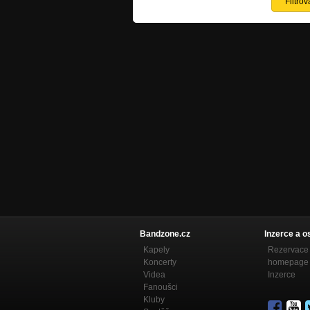
Bandzone.cz
Inzerce a o
Kapely
Rezervace 
Koncerty
homepage
Videa
Inzerce
Fanoušci
Kluby