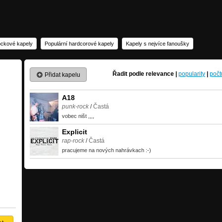
ockové kapely
Populární hardcorové kapely
Kapely s nejvíce fanoušky
Řadit podle
relevance
|
popularity
|
počt
Přidat kapelu
A18
punk-rock
/
Častá
vobec ništ ,,,,
Explicit
rap-rock
/
Častá
pracujeme na nových nahrávkach :-)