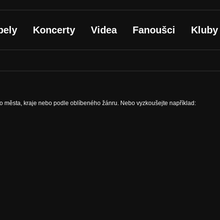
pely
Koncerty
Videa
Fanoušci
Kluby
ho města, kraje nebo podle oblíbeného žánru. Nebo vyzkoušejte například: