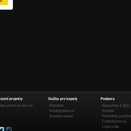
statní projekty
Služby pro kapely
Podpora
top promo pozice na
Presskity
Nápověda &
FAQ
Prodejhudbu.cz
Kontakt
Doprava kapel
Podmínky používá
O Bandzone.cz
Loga a dtp.