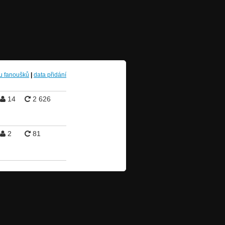
u fanoušků
|
data přidání
14
2 626
2
81