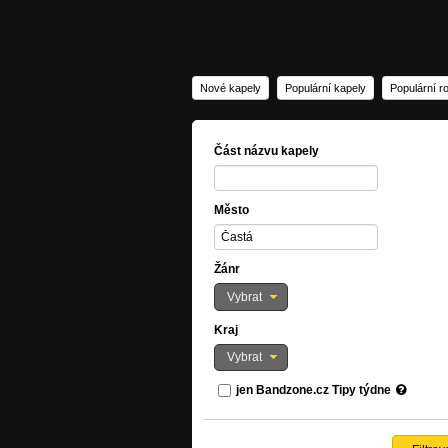
Nové kapely
Populární kapely
Populární r
Část názvu kapely
Město
Žánr
Vybrat
Kraj
Vybrat
jen Bandzone.cz Tipy týdne