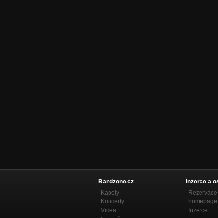
Bandzone.cz
Inzerce a o
Kapely
Rezervace 
Koncerty
homepage
Videa
Inzerce