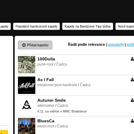
kapely
Populární hardcorové kapely
Kapely na Bandzone Tipy týdne
Nové kape
Řadit podle
relevance
|
popularity
|
počt
Přidat kapelu
100Dolla
punk-rock
/
Čadca
As I Fall
metalcore-post hardcore
/
Čadca
Autumn Smile
alternative
/
Čadca
8.11. sa vidíme v MMC Bratislava!
BluesCa
blues-rock
/
Čadca