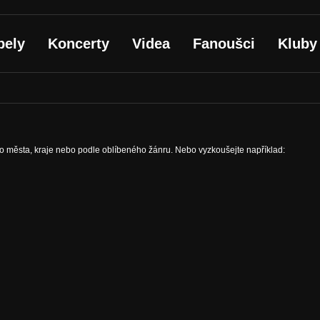
pely
Koncerty
Videa
Fanoušci
Kluby
ho města, kraje nebo podle oblíbeného žánru. Nebo vyzkoušejte například: