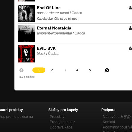
End Of Line
post hardcore-metal
/
Čadca
Kapela ukončila svou činnost
Eternal Nostalgia
ambient-experimental
/
Čadca
EVIL-SVK
black
/
Čadca
1
2
3
4
5
81
položek
statní projekty
Služby pro kapely
Podpora
top promo pozice na
Presskity
Nápověda &
FAQ
Prodejhudbu.cz
Kontakt
Doprava kapel
Podmínky používá