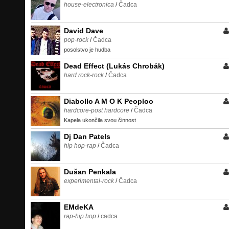
house-electronica
/
Čadca
David Dave
pop-rock
/
Čadca
posolstvo je hudba
Dead Effect (Lukás Chrobák)
hard rock-rock
/
Čadca
Diabollo A M O K Peoploo
hardcore-post hardcore
/
Čadca
Kapela ukončila svou činnost
Dj Dan Patels
hip hop-rap
/
Čadca
Dušan Penkala
experimental-rock
/
Čadca
EMdeKA
rap-hip hop
/
cadca