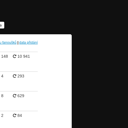
ly
u fanoušků
|
data přidání
148
10 941
4
293
8
629
2
84