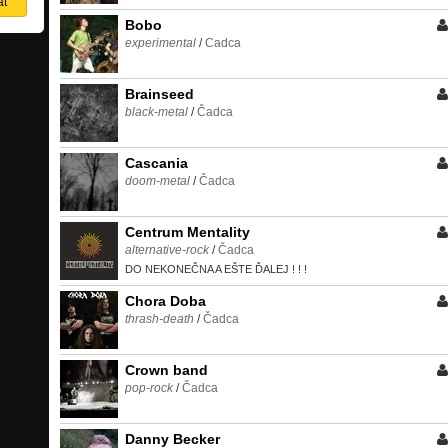
Bobo
experimental
/
Cadca
Brainseed
black-metal
/
Čadca
Cascania
doom-metal
/
Čadca
Centrum Mentality
alternative-rock
/
Čadca
DO NEKONEČNA A EŠTE ĎALEJ ! ! !
Chora Doba
thrash-death
/
Čadca
Crown band
pop-rock
/
Čadca
Danny Becker