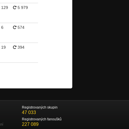
129
5 979
6
574
19
394
Registrovaných skupin
47 033
Registrovaných fanoušků
227 089
ní