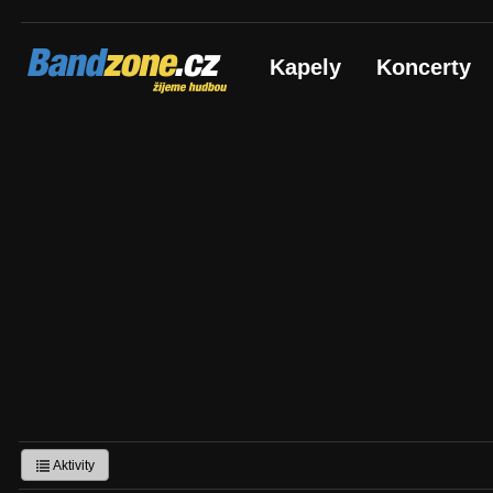
Bandzone.cz
Kapely
Koncerty
žijeme hudbou
Aktivity