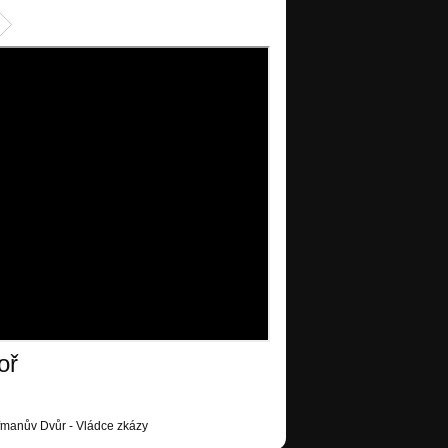
oř
ffmanův Dvůr - Vládce zkázy