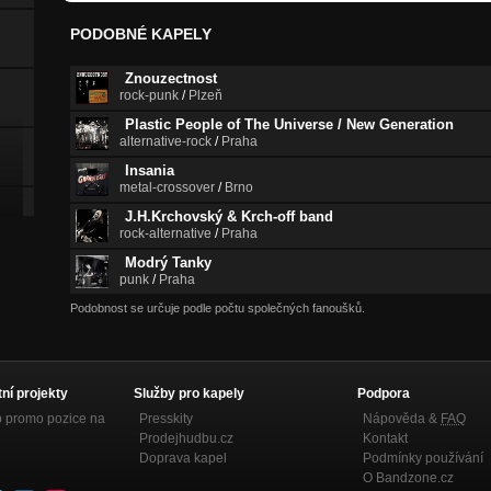
PODOBNÉ KAPELY
Znouzectnost
rock-punk
/
Plzeň
Plastic People of The Universe / New Generation
alternative-rock
/
Praha
Insania
metal-crossover
/
Brno
J.H.Krchovský & Krch-off band
rock-alternative
/
Praha
Modrý Tanky
punk
/
Praha
Podobnost se určuje podle počtu společných fanoušků.
tní projekty
Služby pro kapely
Podpora
p promo pozice na
Presskity
Nápověda &
FAQ
Prodejhudbu.cz
Kontakt
Doprava kapel
Podmínky používání
O Bandzone.cz