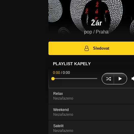
Žár
pop / Praha
Sledovat
PLAYLIST KAPELY
0:00
/
0:00
Relax
Nezařazeno
Weekend
Nezařazeno
Satelit
Nezařazeno