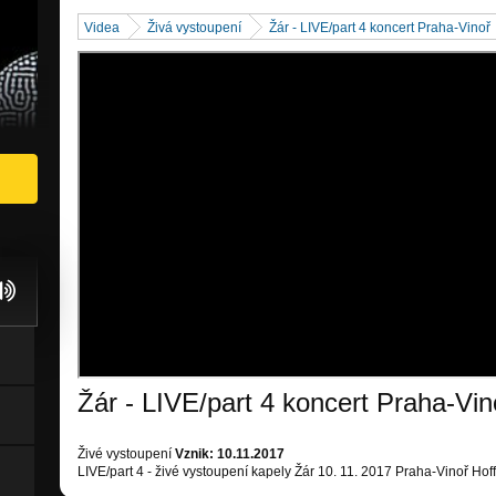
Videa
Živá vystoupení
Žár - LIVE/part 4 koncert Praha-Vinoř
Žár - LIVE/part 4 koncert Praha-Vin
Živé vystoupení
Vznik: 10.11.2017
LIVE/part 4 - živé vystoupení kapely Žár 10. 11. 2017 Praha-Vinoř Ho