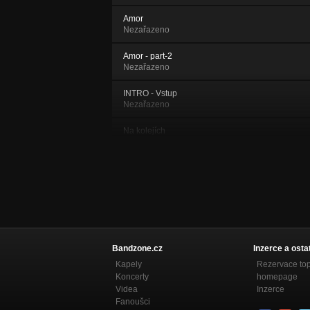
Amor
Nezařazeno
Amor - part-2
Nezařazeno
INTRO - Vstup
Nezařazeno
Na kolejích
Nezařazeno
Naděje
Nezařazeno
V zapomnění
Nezařazeno
V náručí
Bandzone.cz
Inzerce a osta
Nezařazeno
Kapely
Rezervace to
Koncerty
homepage
Deštné lesy
Videa
Inzerce
Nezařazeno
Fanoušci