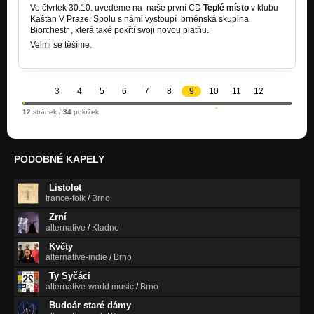
Ve čtvrtek 30.10. uvedeme na naše první CD
Teplé místo
v klubu
Kaštan V Praze. Spolu s námi vystoupí brněnská skupina
Biorchestr , která také pokřtí svoji novou platňu.
Velmi se těšíme.
3
4
5
6
7
8
9
10
11
12
12
stránek /
34
položek
PODOBNÉ KAPELY
Listolet
trance-folk
/
Brno
Zrní
alternative
/
Kladno
Květy
alternative-indie
/
Brno
Ty Syčáci
alternative-world music
/
Brno
Budoár staré dámy