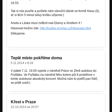
16.55.
Tak si nás pusťte a pošlete nám vánoční dárek ve formě hlasu (ů),
ať si těch 5 minut s
lávy trošku užijeme:)
Aneta a Láska musí zvítězit nad Ebeny a Xindlem X !
Hlasovat možno zde:
http://hudba.proglas.cz/hitparada.html
Děkujeme.
Teplé místo pokřtíme doma
5.11.2014 v 8:34
V pátek 7.11. 19.00 vyjede z náměstí Práce ve Zlíně autobus do
Fryštáku. Ve Fryštáku na náměstí Míru kolem půl 8 proběhne v
tomto autobuse akustický koncert. Možná nám to pokřtí pan řidič,
se ještě uvidí:)
Křest v Praze
22.10.2014 ve 20:57