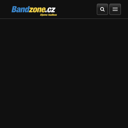
Bandzone.cz
žijeme hudbou