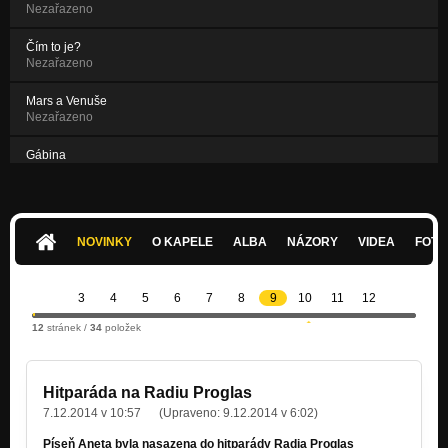
Nezařazeno
Čím to je?
Nezařazeno
Mars a Venuše
Nezařazeno
Gábina
Nezařazeno
Gobi
Nezařazeno
NOVINKY
O KAPELE
ALBA
NÁZORY
VIDEA
FOTK
3
4
5
6
7
8
9
10
11
12
12
stránek /
34
položek
Hitparáda na Radiu Proglas
7.12.2014 v 10:57
(Upraveno:
9.12.2014 v 6:02
)
Píseň Aneta byla nasazena do hitparády Radia Proglas