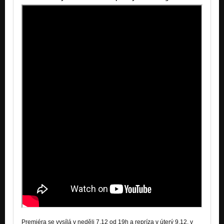
Premiéra se vysílá v neděli 7.12 od 19h a repríza v úterý 9.12. v