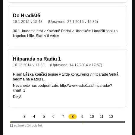
Do Hradiště
18.1.2015 v 15:48
(Upraveno:
27.1.2015 v 15:36
)
30.1. budeme hrát v Kavárně Portál v Uherském Hradišti spolu s
kapelou Lille. Start v 8 večer.
Hitparáda na Radiu 1
10.12.2014 v 17:33
(Upraveno:
14.12.2014 v 17:57
)
Píseň
Láska končící
bojuje v tvrdé konkurenci v hitparádě
Velká
sedma na Radiu 1.
Neváhejte nás podpořit zde: http://www.radio1.cz/hitparada/?
chart=1
Díky!
3
4
5
6
7
8
9
10
11
12
12
stránek /
34
položek