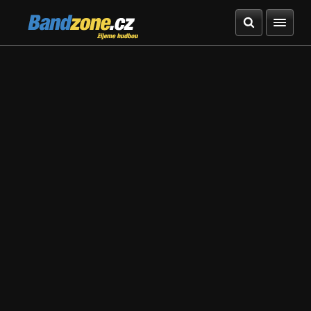
Bandzone.cz
žijeme hudbou