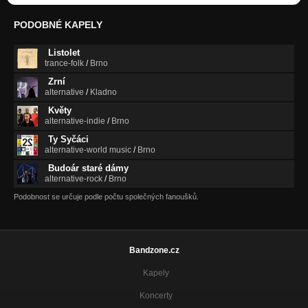
PODOBNÉ KAPELY
Listolet
trance-folk
/
Brno
Zrní
alternative
/
Kladno
Květy
alternative-indie
/
Brno
Ty Syčáci
alternative-world music
/
Brno
Budoár staré dámy
alternative-rock
/
Brno
Podobnost se určuje podle počtu společných fanoušků.
Bandzone.cz
Kapely
Koncerty