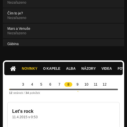
Nezařazeno
Čím to je?
Nezařazeno
Mars a Venuše
Nezařazeno
Gábina
Nezařazeno
Gobi
Nezařazeno
NOVINKY
O KAPELE
ALBA
NÁZORY
VIDEA
FOTK
3
4
5
6
7
8
9
10
11
12
12
stránek /
34
položek
Let's rock
11.4.2015 v 0:53