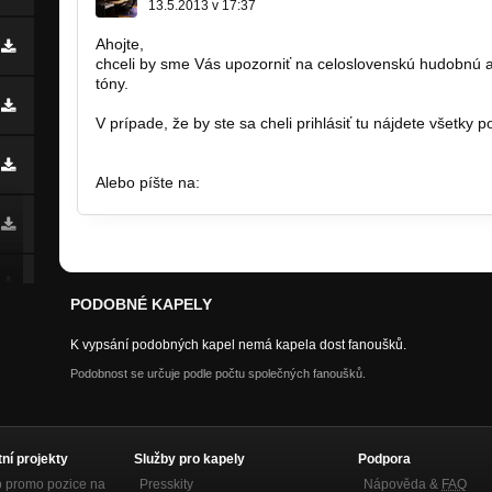
13.5.2013 v 17:37
Ahojte,
chceli by sme Vás upozorniť na celoslovenskú hudobnú au
tóny.
V prípade, že by ste sa cheli prihlásiť tu nájdete všetky p
http://www.nahravaciestudio.sk/m261…
Alebo píšte na:
info@nahravaciestudio.sk
PODOBNÉ KAPELY
K vypsání podobných kapel nemá kapela dost fanoušků.
Podobnost se určuje podle počtu společných fanoušků.
tní projekty
Služby pro kapely
Podpora
p promo pozice na
Presskity
Nápověda &
FAQ