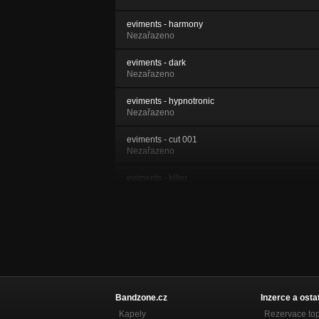
eviments - harmony
Nezařazeno
eviments - dark
Nezařazeno
eviments - hypnotronic
Nezařazeno
eviments - cut 001
Nezařazeno
eviments - killer
Nezařazeno
Eviments - Welcome
Nezařazeno
Eviments - Electric
Nezařazeno
Eviments - Untitled
Bandzone.cz
Inzerce a osta
Nezařazeno
Kapely
Rezervace to