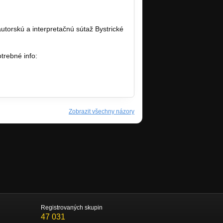
torskú a interpretačnú sútaž Bystrické
otrebné info:
Zobrazit všechny názory
Registrovaných skupin
47 031