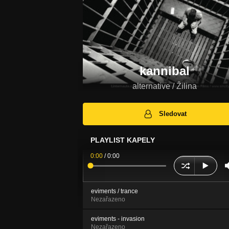
kannibal
alternative / Žilina
Sledovat
PLAYLIST KAPELY
0:00
/
0:00
eviments / trance
Nezařazeno
eviments - invasion
Nezařazeno