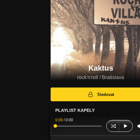
Kaktus
rock'n'roll / Bratislava
Sledovat
PLAYLIST KAPELY
0:00
/
0:00