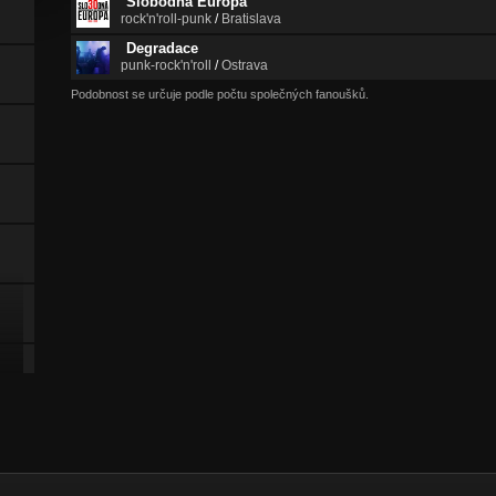
Slobodná Európa
rock'n'roll-punk
/
Bratislava
Degradace
punk-rock'n'roll
/
Ostrava
Podobnost se určuje podle počtu společných fanoušků.