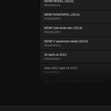
NEW!! MODEL (2014)
Nezařazeno
NEW!! RAKENROL (2014)
Nezařazeno
NEW!! Zabi tento den (2014)
Nezařazeno
NEW!! V správnom lokále (2014)
Nezařazeno
16 /split cd 2011/
Nezařazeno
Jebe 2011 /split cd 2011/
Nezařazeno
Už sa s tebou nikto nemazná /split cd 2011/
Nezařazeno
Ciara zivota /album 2011/
Nezařazeno
Propeler /album 2011/