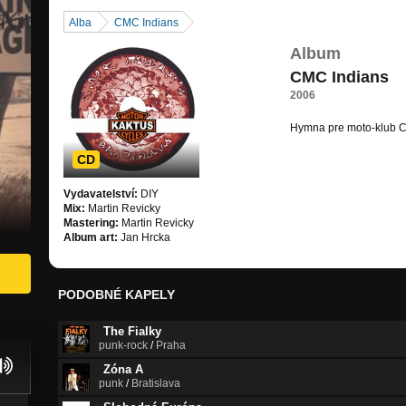
Alba
CMC Indians
Album
CMC Indians
2006
Hymna pre moto-klub 
CD
Vydavatelství:
DIY
Mix:
Martin Revicky
Mastering:
Martin Revicky
Album art:
Jan Hrcka
PODOBNÉ KAPELY
The Fialky
punk-rock
/
Praha
Zóna A
punk
/
Bratislava