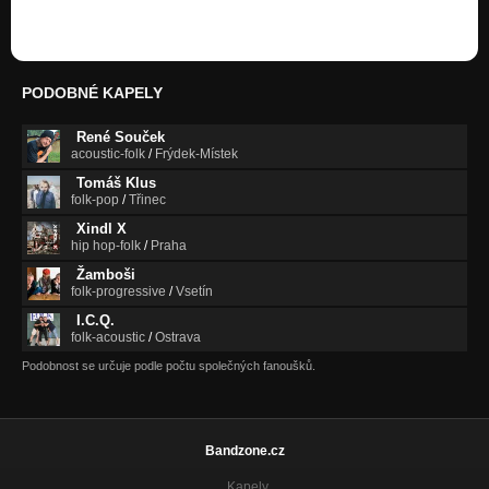
PODOBNÉ KAPELY
René Souček
acoustic-folk
/
Frýdek-Místek
Tomáš Klus
folk-pop
/
Třinec
Xindl X
hip hop-folk
/
Praha
Žamboši
folk-progressive
/
Vsetín
I.C.Q.
folk-acoustic
/
Ostrava
Podobnost se určuje podle počtu společných fanoušků.
Bandzone.cz
Kapely