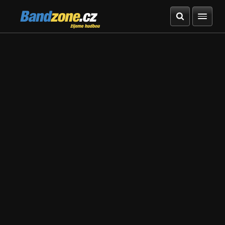
Bandzone.cz
žijeme hudbou