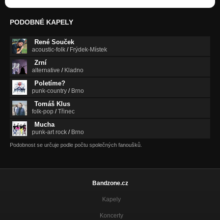
PODOBNÉ KAPELY
René Souček
acoustic-folk
/
Frýdek-Místek
Zrní
alternative
/
Kladno
Poletíme?
punk-country
/
Brno
Tomáš Klus
folk-pop
/
Třinec
Mucha
punk-art rock
/
Brno
Podobnost se určuje podle počtu společných fanoušků.
Bandzone.cz
Kapely
Koncerty