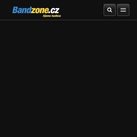
Bandzone.cz
žijeme hudbou