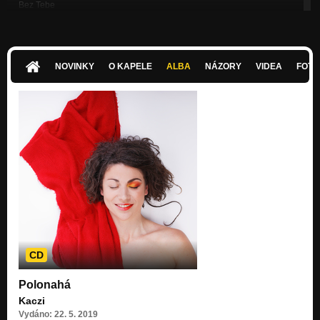
Bez Tebe
Nezařazeno
Merci beaucoup
Nezařazeno
NOVINKY
O KAPELE
ALBA
NÁZORY
VIDEA
FOTK
Jeden den (live)
Nezařazeno
Neber si nic osobně (live)
Nezařazeno
CD
Polonahá
Kaczi
Vydáno: 22. 5. 2019