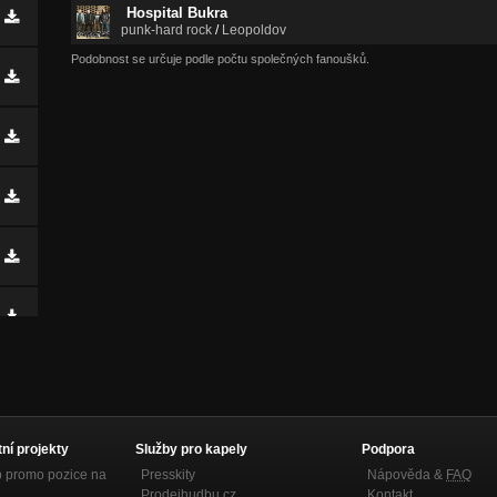
Hospital Bukra
punk-hard rock
/
Leopoldov
Podobnost se určuje podle počtu společných fanoušků.
tní projekty
Služby pro kapely
Podpora
p promo pozice na
Presskity
Nápověda &
FAQ
Prodejhudbu.cz
Kontakt