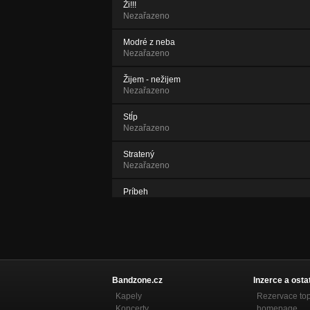
Ži!!!
Nezařazeno
Modré z neba
Nezařazeno
Žijem - nežijem
Nezařazeno
Stĺp
Nezařazeno
Stratený
Nezařazeno
Príbeh
Nezařazeno
Bandzone.cz
Inzerce a osta
Kapely
Rezervace to
Koncerty
homepage