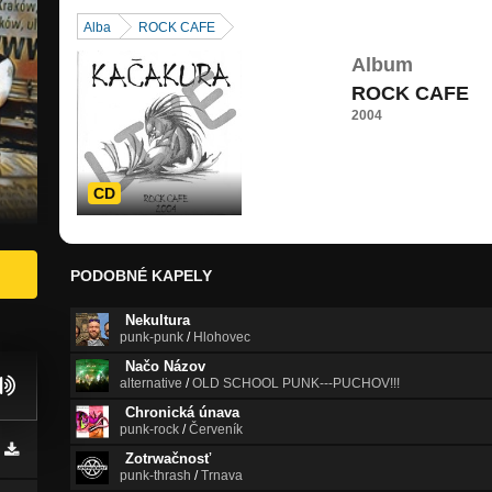
Alba
ROCK CAFE
Album
ROCK CAFE
2004
CD
PODOBNÉ KAPELY
Nekultura
punk-punk
/
Hlohovec
Načo Názov
alternative
/
OLD SCHOOL PUNK---PUCHOV!!!
Chronická únava
punk-rock
/
Červeník
Zotrwačnosť
punk-thrash
/
Trnava