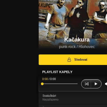
Kačakura
punk-rock / Hlohovec
Sledovat
PLAYLIST KAPELY
0:00
/
0:00
Svatuškári
Nezařazeno