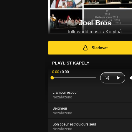
Joel Bros
folk-world music / Korytná
Sledovat
PLAYLIST KAPELY
0:00
/
0:00
L´amour est dur
Nezařazeno
Seigneur
Nezařazeno
Son coeur est toujours seul
Nezařazeno