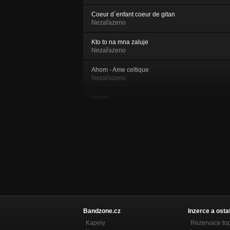
Coeur d´enfant coeur de gitan
Nezařazeno
Kto to na mna zaluje
Nezařazeno
Ahom - Ame celtique
Nezařazeno
Ahom
Nezařazeno
Camargue
Nezařazeno
J aime etre avec toi
Nezařazeno
La chanson du perroquet
Nezařazeno
Le monde est en colere
Bandzone.cz
Inzerce a osta
Nezařazeno
Kapely
Rezervace to