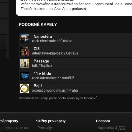
Večer moravského a francouzského šansonu - vystoupení Joela Brose 
Zámečník-akordeon, Azar Abou-perkuse)
PODOBNÉ KAPELY
Nanosféra
rock-electronica
/
Čáslav
CI3
alternative-big-beat
/
Ostrava
Passage
folk
/
Teplice
44 v klidu
rock-alternative
/
Kroměříž
Bejlí
acoustic-world music
/
Praha
Podobnost se určuje podle počtu společných fanoušků.
tní projekty
Služby pro kapely
Podpora
p promo pozice na
Presskity
Nápověda &
FAQ