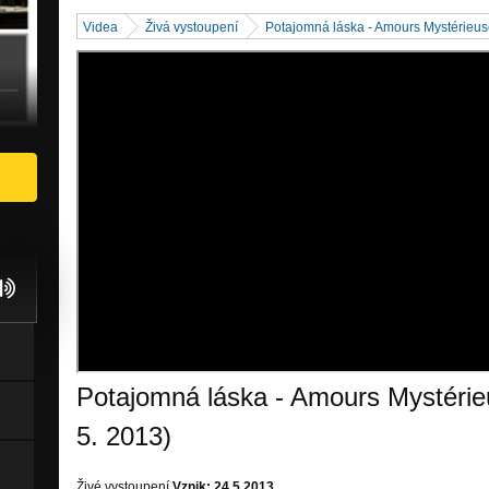
Videa
Živá vystoupení
Potajomná láska - Amours Mystérieus
Potajomná láska - Amours Mystérie
5. 2013)
Živé vystoupení
Vznik: 24.5.2013