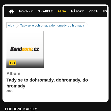
Poslední gentleman
Nezařazeno
NOVINKY
O KAPELE
ALBA
NÁZORY
VIDEA
FOTK
Andělé
Nezařazeno
Alba
Tady se to dohromady, dohromady, do hromady
Srdce
Nezařazeno
V ozvěnách
Nezařazeno
Pes jako stínítko
Nezařazeno
CD
Ponořená
Album
Nezařazeno
Tady se to dohromady, dohromady, do
Intergalaktický básní
hromady
Nezařazeno
2008
PODOBNÉ KAPELY