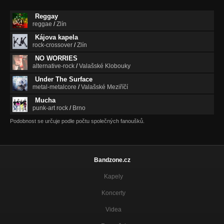
Reggay
reggae
/
Zlín
Kájova kapela
rock-crossover
/
Zlín
NO WORRIES
alternative-rock
/
Valašské Klobouky
Under The Surface
metal-metalcore
/
Valašské Meziříčí
Mucha
punk-art rock
/
Brno
Podobnost se určuje podle počtu společných fanoušků.
Bandzone.cz
Kapely
Koncerty
Videa