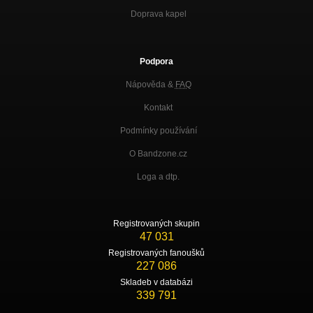
Doprava kapel
Podpora
Nápověda &
FAQ
Kontakt
Podmínky používání
O Bandzone.cz
Loga a dtp.
Registrovaných skupin
47 031
Registrovaných fanoušků
227 086
Skladeb v databázi
339 791