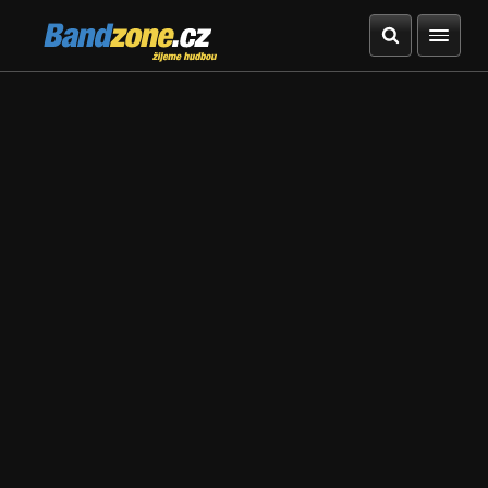
Bandzone.cz
žijeme hudbou