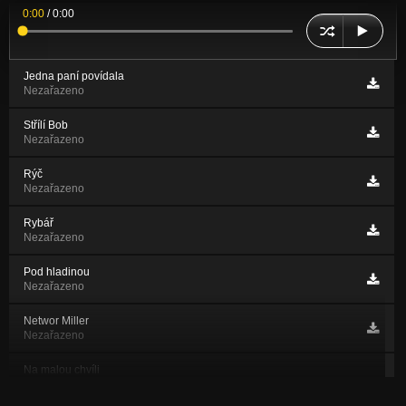
0:00
/
0:00
Jedna paní povídala
Nezařazeno
Střílí Bob
Nezařazeno
Rýč
Nezařazeno
Rybář
Nezařazeno
Pod hladinou
Nezařazeno
Networ Miller
Nezařazeno
Na malou chvíli
Nezařazeno