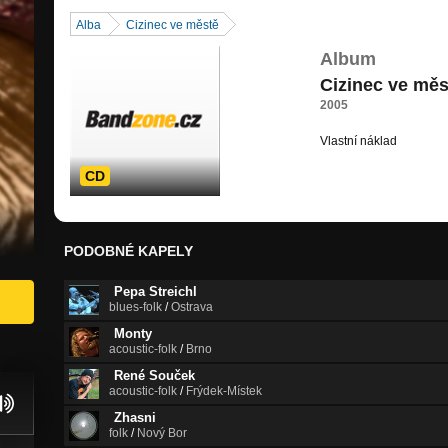
Alba
Cizinec ve městě
Album
Cizinec ve měs
2005
Vlastní náklad
CD
PODOBNÉ KAPELY
Pepa Streichl
blues-folk
/
Ostrava
Monty
acoustic-folk
/
Brno
René Souček
acoustic-folk
/
Frýdek-Místek
Zhasni
folk
/
Nový Bor