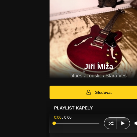
Jiří Míža
blues-acoustic / Stará Ves
Sledovat
PLAYLIST KAPELY
0:00
/
0:00