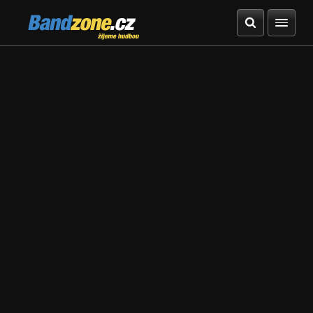
Bandzone.cz
žijeme hudbou