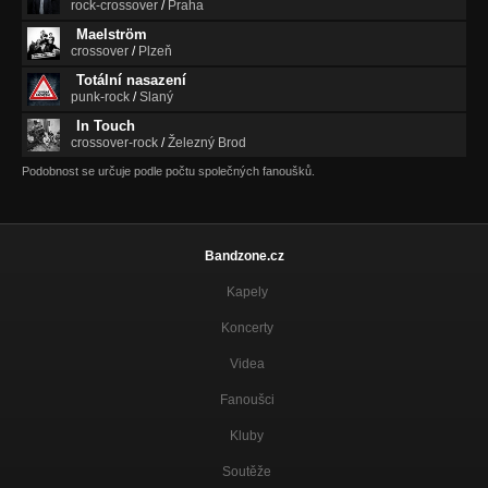
rock-crossover
/
Praha
Maelström
crossover
/
Plzeň
Totální nasazení
punk-rock
/
Slaný
In Touch
crossover-rock
/
Železný Brod
Podobnost se určuje podle počtu společných fanoušků.
Bandzone.cz
Kapely
Koncerty
Videa
Fanoušci
Kluby
Soutěže