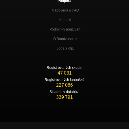
Podpora
Nápověda &
FAQ
Kontakt
Podmínky používání
O Bandzone.cz
Loga a dtp.
Registrovaných skupin
47 031
Registrovaných fanoušků
227 086
Skladeb v databázi
339 791