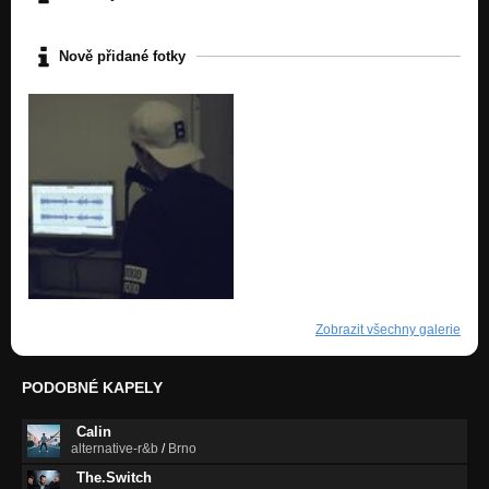
Nově přidané fotky
Zobrazit všechny galerie
PODOBNÉ KAPELY
Calin
alternative-r&b
/
Brno
The.Switch