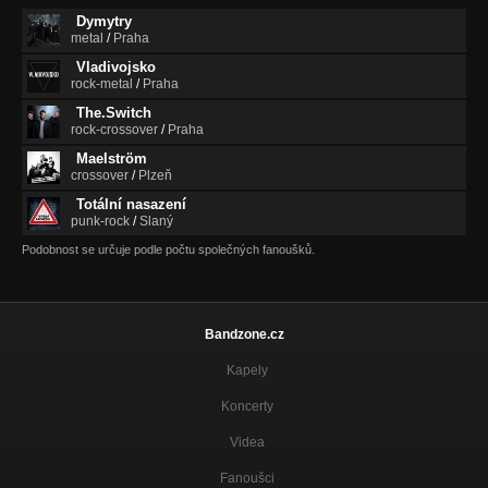
Dymytry
metal
/
Praha
Vladivojsko
rock-metal
/
Praha
The.Switch
rock-crossover
/
Praha
Maelström
crossover
/
Plzeň
Totální nasazení
punk-rock
/
Slaný
Podobnost se určuje podle počtu společných fanoušků.
Bandzone.cz
Kapely
Koncerty
Videa
Fanoušci