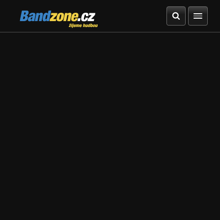
Bandzone.cz
žijeme hudbou