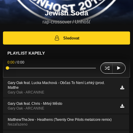
Jewish Soda
rap-crossover / Unhošť
Sledovat
PLAYLIST KAPELY
0:00
/
0:00
Gary Oak feat. Lucka Machová - Občas To Není Lehký (prod.
Matthe
Gary Oak - ARCANINE
Gary Oak feat. Chris - Mrtvý Město
Gary Oak - ARCANINE
MatthewTheJew - Heathens (Twenty One Pilots metalcore remix)
Nezařazeno