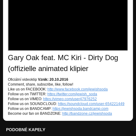
Nezařazeno
Trip to London
Nezařazeno
Gary Oak feat. MC Kiri - Dirty Dog
(offizielle animated klipier
Oficiální videoklip
Vznik: 20.10.2016
Comment, share, subscribe, like, follow!
Like us on FACEBOOK:
http://www.facebook.com/jewishsoda
Follow us on TWITTER:
https://twitter.com/jewish_soda
Follow us on VIMEO:
https://vimeo.com/user47976252
Follow us on SOUNDCLOUD:
https://soundcloud.com/user-654221449
Follow us on BANDCAMP:
https://jewishsoda.bandcamp.com
Become our fan on BANDZONE:
http://bandzone.cz/jewishsoda
PODOBNÉ KAPELY