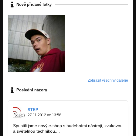
Nově přidané fotky
instro Jay 001
Nezařazeno
instro Jay 002
Nezařazeno
Zobrazit všechny galerie
Poslední názory
STEP
27.11.2012 ve 13:58
Spustili jsme nový e-shop s hudebními nástroji, zvukovou
a světelnou technikou....