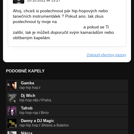
20.10.2011 ve 13:27
Ahoj, chceš si poslechnout pár hip-hopových nebo
tanečních instrumentálek ? Pokud ano, tak zkus
poslechnout ty moje na
http://bandzone.cz/martiazproducent
a pokud se Ti
zalíbí, tak je můžeš doporučit svým kamarádům nebo
oblíbeným kapelám.
Zobrazit všechny názory
PODOBNÉ KAPELY
Gamba
rap-hip hop
/
Dj Wich
hip hop-r&b
/
Praha
Tafrob
hip hop-rap
/
Brno
Danny a DJ Magic
rap-hip hop
/
Jihlava a Batelov
Nikiza