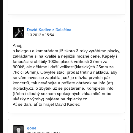
www.zvuk-svetla.cz/shop
www.facebook.com/hudebninystep
David Kadlec z Dalečína
1.3.2012 v 15:54
Ahoj,
s kolegou a kamarádem již skoro 3 roky vyrábíme placky,
zakládáme si na kvalitě a nejnižší možné ceně. Kapely i
fanoušci si oblíbily 100ks placek velikosti 37mm za
900kč, ale děláme i daší velikosti(klasických 25mm za
7kč či 56mm). Obvykle stačí prodat třetinu nákladu, aby
se vám investice zaplatila, což je otázka prvních pár
koncertů, tak neváhejte a pošlete obrázek na info (at)
rkplacky.cz, o zbytek už se postaráme. Kompletní info
(třeba i dlouhý seznam spokojených zákazníků nebo
ukázky z výroby) najdete na rkplacky.cz.
Ať se daří, ať to hraje! David Kadlec
gone