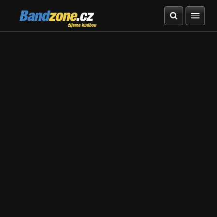
Bandzone.cz
žijeme hudbou