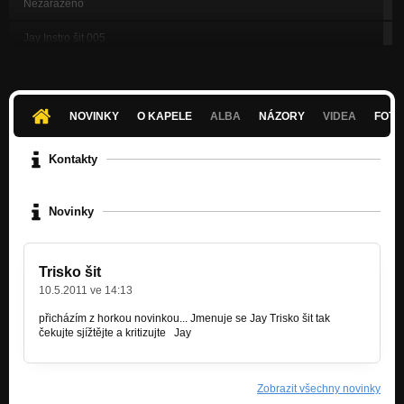
Nezařazeno
Jay Instro šit 005
Nezařazeno
Jay Instro šit 006
Nezařazeno
NOVINKY
O KAPELE
ALBA
NÁZORY
VIDEA
FOTK
Jay Instro šit 007
Nezařazeno
Kontakty
Jay Instro šit 008
Nezařazeno
Novinky
Jay Mono Army Instro šit
Nezařazeno
Trisko šit
Jay Instro šit 010
10.5.2011 ve 14:13
Nezařazeno
přicházím z horkou novinkou... Jmenuje se Jay Trisko šit tak
Jay Instro šit 011
čekujte sjížtějte a kritizujte Jay
Nezařazeno
Jay Instro šit 012
Zobrazit všechny novinky
Nezařazeno