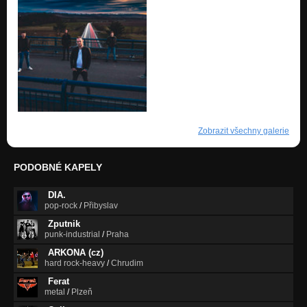
Zobrazit všechny galerie
PODOBNÉ KAPELY
DIA.
pop-rock
/
Přibyslav
Zputnik
punk-industrial
/
Praha
ARKONA (cz)
hard rock-heavy
/
Chrudim
Ferat
metal
/
Plzeň