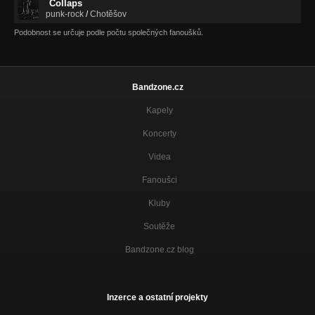
Collaps
punk-rock
/
Chotěšov
Podobnost se určuje podle počtu společných fanoušků.
Bandzone.cz
Kapely
Koncerty
Videa
Fanoušci
Kluby
Soutěže
Bandzone.cz blog
Inzerce a ostatní projekty