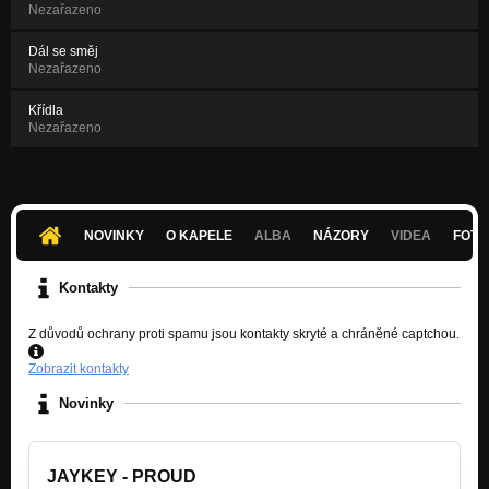
Nezařazeno
Dál se směj
Nezařazeno
Křídla
Nezařazeno
NOVINKY
O KAPELE
ALBA
NÁZORY
VIDEA
FOTK
Kontakty
Z důvodů ochrany proti spamu jsou kontakty skryté a chráněné captchou.
Zobrazit kontakty
Novinky
JAYKEY - PROUD