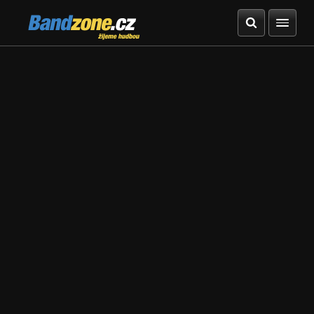
Bandzone.cz
žijeme hudbou