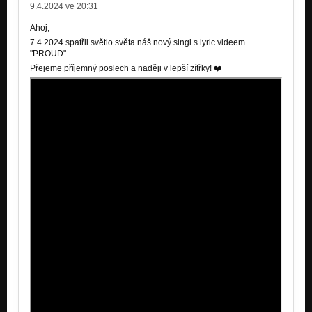
9.4.2024 ve 20:31
Ahoj,
7.4.2024 spatřil světlo světa náš nový singl s lyric videem
"PROUD".
Přejeme příjemný poslech a naději v lepší zítřky! ❤️