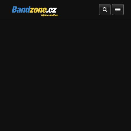
Bandzone.cz
žijeme hudbou