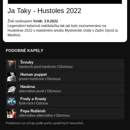
Ja Taky - Hustoles 2022
Živé vystoupení
Vznik: 3.9.2022
Legendární kytarová nakládačka tak jak bylo zaznamenáno na
Hustolese 2022 v malebném areálu Myslivecké chaty v Zadní Újezd (u
Medlov)
PODOBNÉ KAPELY
Šrouby
hardcore-post hardcore
/
Olomouc
Human puppet
power-hardcore
/
Olomouc
Havárna
alternative-punk
/
Olomouc
Fredy a Krasty
funk-rock
/
Ostrava
Pepa Rubbish
alternative-alternative
/
Olomouc
Podobnost se určuje podle počtu společných fanoušků.