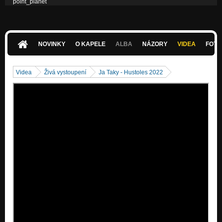
point_planet
Nezařazeno
baal_run
Nezařazeno
NOVINKY
O KAPELE
ALBA
NÁZORY
VIDEA
FOTK
Videa
Živá vystoupení
Ja Taky - Hustoles 2022