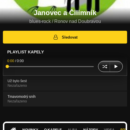
Janovec a Čilimník
blues-rock / Ronov nad Doubravou
Sledovat
PLAYLIST KAPELY
0:00
/
0:00
Už bylo šest
Nezařazeno
Tmavomodrý sníh
Nezařazeno
NOVINKY
O KAPELE
ALBA
NÁZORY
VIDEA
FOTK