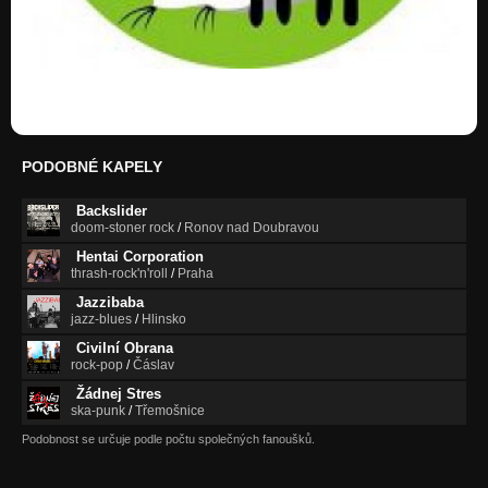
PODOBNÉ KAPELY
Backslider
doom-stoner rock
/
Ronov nad Doubravou
Hentai Corporation
thrash-rock'n'roll
/
Praha
Jazzibaba
jazz-blues
/
Hlinsko
Civilní Obrana
rock-pop
/
Čáslav
Žádnej Stres
ska-punk
/
Třemošnice
Podobnost se určuje podle počtu společných fanoušků.