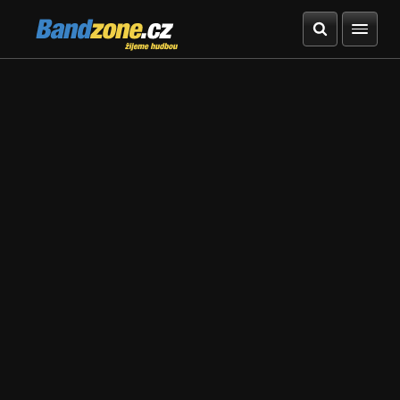
Bandzone.cz
žijeme hudbou