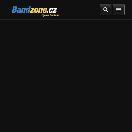
Bandzone.cz
žijeme hudbou