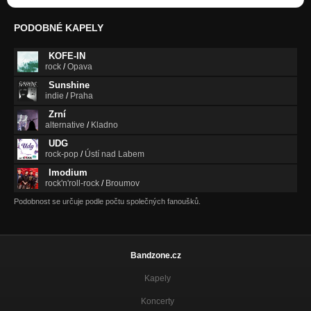
PODOBNÉ KAPELY
KOFE-IN
rock
/
Opava
Sunshine
indie
/
Praha
Zrní
alternative
/
Kladno
UDG
rock-pop
/
Ústí nad Labem
Imodium
rock'n'roll-rock
/
Broumov
Podobnost se určuje podle počtu společných fanoušků.
Bandzone.cz
Kapely
Koncerty