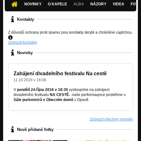
NOVINKY
O KAPELE
ALBA
NÁZORY
VIDEA
FOTK
Kontakty
Z důvodů ochrany proti spamu jsou kontakty skryté a chráněné captchou.
Zobrazit kontakty
Novinky
Zahájení divadelního festivalu Na cestě
11.10.2016 v 16:06
V
pondělí 24.října 2016 v 18:30
vystoupíme na zahájení
divadelního festivalu
NA CESTĚ.
naše performaqnce proběhne v
Sále purkmistrů v Obecním domě
v Opavě.
Zobrazit všechny novinky
Nově přidané fotky