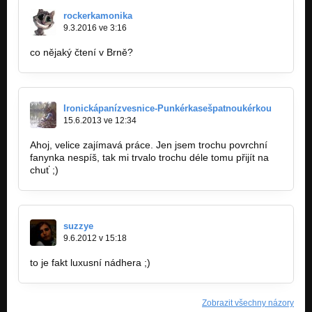
rockerkamonika
9.3.2016 ve 3:16
co nějaký čtení v Brně?
Ironickápanízvesnice-Punkérkasešpatnoukérkou
15.6.2013 ve 12:34
Ahoj, velice zajímavá práce. Jen jsem trochu povrchní
fanynka nespíš, tak mi trvalo trochu déle tomu přijít na
chuť ;)
suzzye
9.6.2012 v 15:18
to je fakt luxusní nádhera ;)
Zobrazit všechny názory