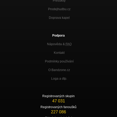
Presskity
Prodejhudbu.cz
Doprava kapel
Podpora
Nápověda &
FAQ
Kontakt
Podmínky používání
O Bandzone.cz
Loga a dtp.
Registrovaných skupin
47 031
Registrovaných fanoušků
227 086