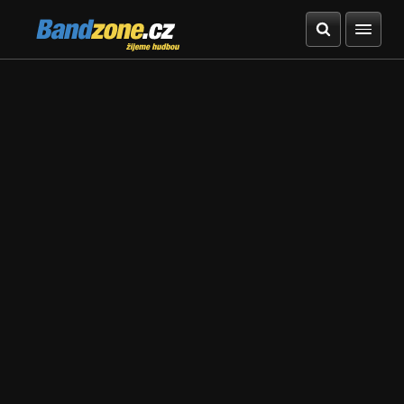
Bandzone.cz
žijeme hudbou