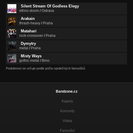
Silent Stream Of Godless Elegy
ethno-doom
/
Ostrava
Arakain
thrash-heavy
/
Praha
Matahari
rock-crossover
/
Praha
Dymytry
metal
/
Praha
Misty Ways
gothic-metal
/
Brno
Podobnost se určuje podle počtu společných fanoušků.
Bandzone.cz
Kapely
Koncerty
Videa
Fanoušci