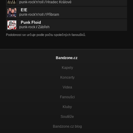
punk-rock'n'roll
/
Hradec Králové
E!E
punk-rock'n'roll
/
Příbram
Punk Floid
punk-rock
/
Zábřeh
Podobnost se určuje podle počtu společných fanoušků.
Bandzone.cz
Kapely
Koncerty
Videa
Fanoušci
Kluby
Soutěže
Bandzone.cz blog