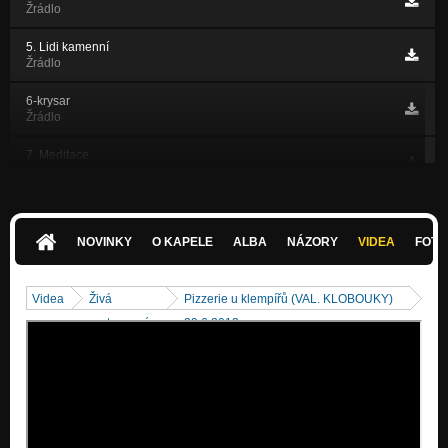
Žrádlo
5. Lidi kamenní
Žrádlo
6-krysar
Žrádlo
7. Meditace
Žrádlo
8.Go the B
Žrádlo
NOVINKY
O KAPELE
ALBA
NÁZORY
VIDEA
FOTK
9. Ebu
Žrádlo
Videa
Živá
Pizzerie u klempířů (VAL. KLOBOUKY)
10. Proměna
vystoupení
29.6.2013
Žrádlo
11. Rokenrola
Žrádlo
12.Pojď se mnou
Žrádlo