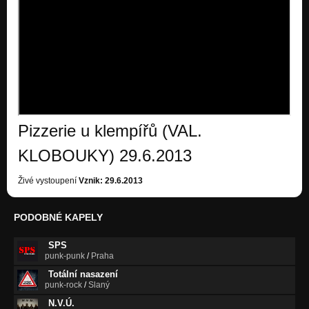
13. Život běží
Žrádlo
14. Sněží
Žrádlo
15-bordel
Žrádlo
Pizzerie u klempířů (VAL.
KLOBOUKY) 29.6.2013
Živé vystoupení
Vznik: 29.6.2013
PODOBNÉ KAPELY
SPS
punk-punk
/
Praha
Totální nasazení
punk-rock
/
Slaný
N.V.Ú.