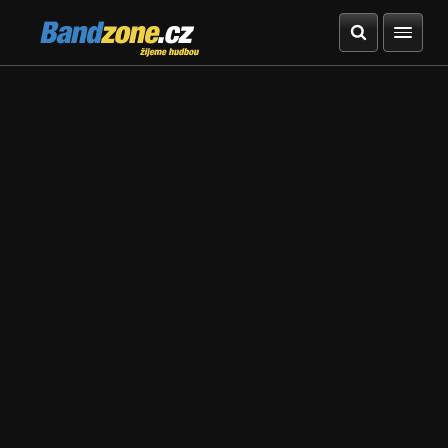
Bandzone.cz
žijeme hudbou