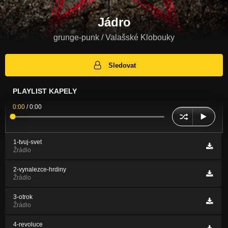
Jádro
grunge-punk / Valašské Klobouky
Sledovat
PLAYLIST KAPELY
0:00
/
0:00
1-tvuj-svet
Žrádlo
2-vynalezce-hrdiny
Žrádlo
3-otrok
Žrádlo
4-revoluce