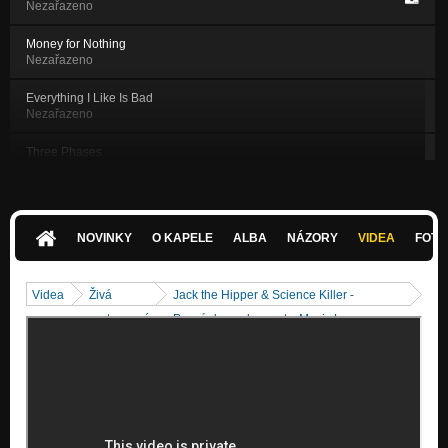
Nezařazeno
Money for Nothing
Nezařazeno
Everything I Like Is Bad
Nezařazeno
Three Phases
Nezařazeno
Cockaigne
Nezařazeno
NOVINKY
O KAPELE
ALBA
NÁZORY
VIDEA
FOTK
Ten Years (EP 2017)
Nezařazeno
Videa
Živá
Jack the Hipper & Science Killer -
MFSE (EP 2017)
vystoupení
Pozvánka na koncert v Music L
Nezařazeno
Nothing Special (EP 2017)
Nezařazeno
The Beginning (2015)
Nezařazeno