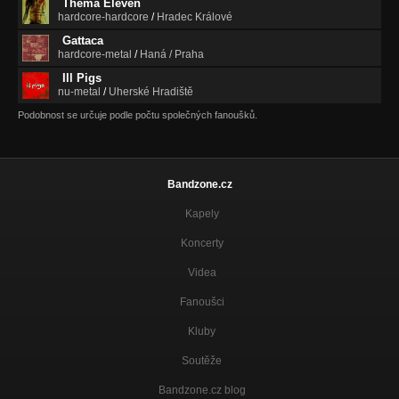
Thema Eleven
hardcore-hardcore
/
Hradec Králové
Gattaca
hardcore-metal
/
Haná / Praha
Ill Pigs
nu-metal
/
Uherské Hradiště
Podobnost se určuje podle počtu společných fanoušků.
Bandzone.cz
Kapely
Koncerty
Videa
Fanoušci
Kluby
Soutěže
Bandzone.cz blog