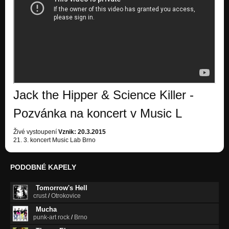
Jack the Hipper & Science Killer -
Pozvánka na koncert v Music L
Živé vystoupení
Vznik: 20.3.2015
21. 3. koncert Music Lab Brno
PODOBNÉ KAPELY
Tomorrow's Hell
crust
/
Otrokovice
Mucha
punk-art rock
/
Brno