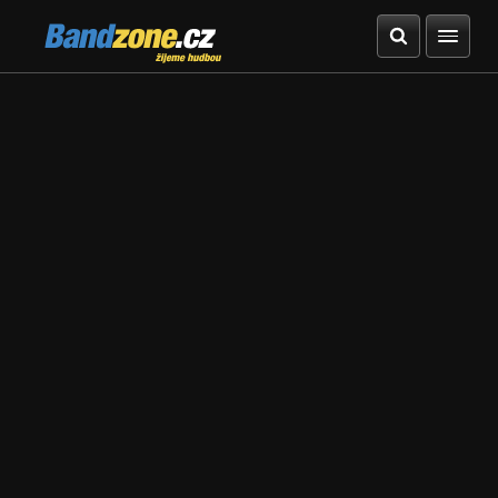
Bandzone.cz
žijeme hudbou