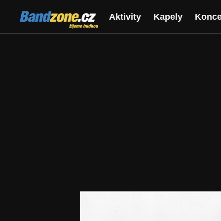
Bandzone.cz
Aktivity
Kapely
Konce
žijeme hudbou