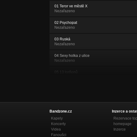
01 Teror ve městě X
Nezařazeno
02 Psychopat
Nezařazeno
03 Ruská
Nezařazeno
04 Sexy holka z ulice
Nezařazeno
05 13 lorňonů
Nezařazeno
06 Narkoman
Nezařazeno
07 House Party
Nezařazeno
Bandzone.cz
Inzerce a osta
Kapely
Rezervace to
08 Špatná věc
Koncerty
homepage
Nezařazeno
Videa
Inzerce
Fanoušci