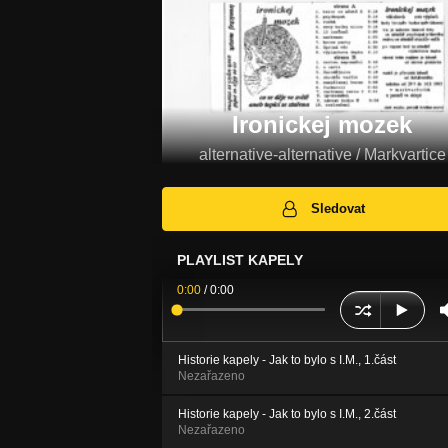
Ironickej mozek
alternative-alternative / Markvartice
Sledovat
PLAYLIST KAPELY
0:00
/
0:00
Historie kapely - Jak to bylo s I.M., 1.část
Nezařazeno
Historie kapely - Jak to bylo s I.M., 2.část
Nezařazeno