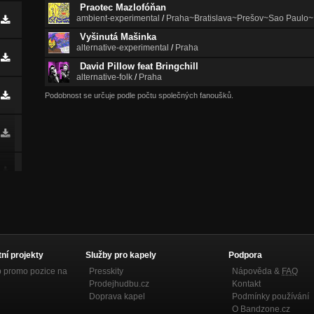
Praotec Mazlofóňan
ambient-experimental
/
Praha~Bratislava~Prešov~Sao Paulo~
Vyšinutá Mašinka
alternative-experimental
/
Praha
David Pillow feat Bringchill
alternative-folk
/
Praha
Podobnost se určuje podle počtu společných fanoušků.
tní projekty
Služby pro kapely
Podpora
p promo pozice na
Presskity
Nápověda &
FAQ
Prodejhudbu.cz
Kontakt
Doprava kapel
Podmínky používání
O Bandzone.cz