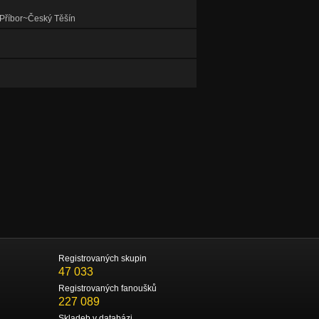
Příbor~Český Těšín
Registrovaných skupin
47 033
Registrovaných fanoušků
227 089
Skladeb v databázi