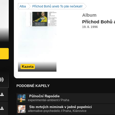
Alba
Příchod Bohů aneb To jste nečekali!
Album
Příchod Bohů a
19. 8. 1996
Kazeta
PODOBNÉ KAPELY
Půlnoční Rapsódie
experimental-ambient
/
Praha
Sto mrtvých miminek v jedné popelnici
alternative-psychedelic
/
Praha, Klánovice