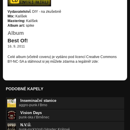
CD
Vydavatelství:
DIY - na zkušebně
Mix:
Kalíšek
Mastering:
Kalíšek
Album art:
spike
Album
Best Of!
16. 9. 2011
Celé album (včetně coveru) je vydáno pod licencí Creative Commons
BY-NC-SA a stáhnout si jej můžete zdarma a legálně! zde:
http://jdem.cz/uns32
PODOBNÉ KAPELY
Inseminační stanice
aggro-punk
/
Brno
Vision Days
punk-ska
/
Brněnec
N.V.Ú.
punk-rock'n'roll
/
Hradec Králové