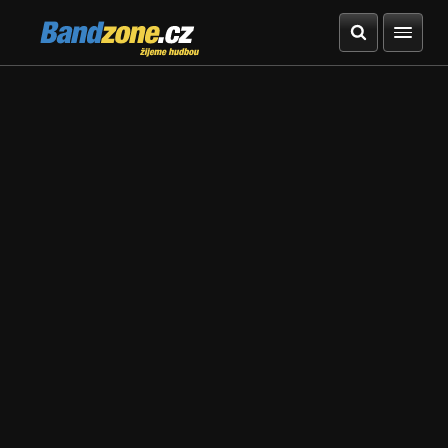
Bandzone.cz
žijeme hudbou