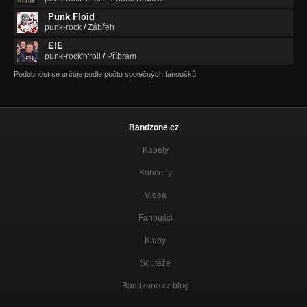
Punk Floid
punk-rock
/
Zábřeh
E!E
punk-rock'n'roll
/
Příbram
Podobnost se určuje podle počtu společných fanoušků.
Bandzone.cz
Kapely
Koncerty
Videa
Fanoušci
Kluby
Soutěže
Bandzone.cz blog