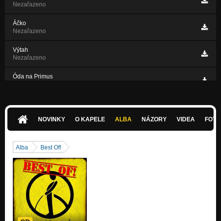
Nezařazeno
Áčko
Nezařazeno
Výtah
Nezařazeno
Óda na Primus
Nezařazeno
Outro
Nezařazeno
NOVINKY
O KAPELE
ALBA
NÁZORY
VIDEA
FOTK
AKU Dědek
Nezařazeno
Alba
Best Of!