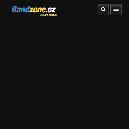
Bandzone.cz
žijeme hudbou