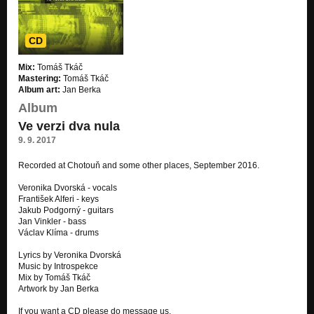
Kurz žraní červů
Ve verzi dva nula
CD
Satelit
Mix:
Tomáš Tkáč
Ve verzi dva nula
Mastering:
Tomáš Tkáč
Album art:
Jan Berka
Slaďárna
Album
Gymnasium EP
Ve verzi dva nula
Disko
9. 9. 2017
Gymnasium EP
Recorded at Chotouň and some other places, September 2016.
Holka
Gymnasium EP
Veronika Dvorská - vocals
František Alferi - keys
Jakub Podgorný - guitars
Track 00
Jan Vinkler - bass
Euridiké
Václav Klíma - drums
Track 01
Lyrics by Veronika Dvorská
Euridiké
Music by Introspekce
Mix by Tomáš Tkáč
---
Artwork by Jan Berka
Euridiké
If you want a CD please do message us.