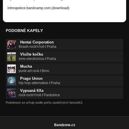
Track 02
introspekce.bandcamp.com (download)
Euridiké
---
Euridiké
PODOBNÉ KAPELY
Track 03
Euridiké
Hentai Corporation
thrash-rock'n'roll
/
Praha
---
Vložte kočku
Euridiké
emo-electronica
/
Praha
Mucha
Track 04
punk-art rock
/
Brno
Euridiké
Prago Union
Track 05
hip hop-alternative
/
Praha
Euridiké
Vypsaná fiXa
rock-rock'n'roll
/
Pardubice
---
Podobnost se určuje podle počtu společných fanoušků.
Euridiké
Track 06
Euridiké
Bandzone.cz