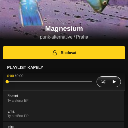
Magnesium
punk-alternative / Praha
Sledovat
PLAYLIST KAPELY
0:00
/
0:00
Zhasni
Ty a stěna EP
Ema
Ty a stěna EP
Intro