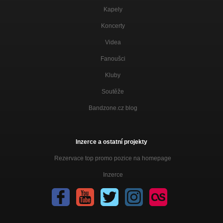
---
Euridiké
Kapely
Koncerty
Track 07
Euridiké
Videa
---
Fanoušci
Euridiké
Kluby
Track 08
Euridiké
Soutěže
Bandzone.cz blog
Track 09
Euridiké
Inzerce a ostatní projekty
Rezervace top promo pozice na homepage
Inzerce