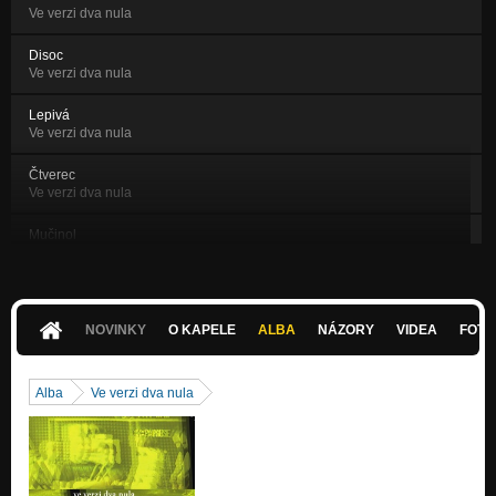
Ve verzi dva nula
Disoc
Ve verzi dva nula
Lepivá
Ve verzi dva nula
Čtverec
Ve verzi dva nula
Mučinol
Ve verzi dva nula
Tečky
Ve verzi dva nula
NOVINKY
O KAPELE
ALBA
NÁZORY
VIDEA
FOTK
Glutamát
Ve verzi dva nula
Alba
Ve verzi dva nula
Puchýřky
Ve verzi dva nula
Pruhy
Ve verzi dva nula