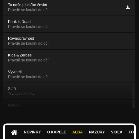
Ta naše písnička česká
Pravdě se koukni do očí
Punk Is Dead
Pravdě se koukni do očí
Rovnoprávnost
Pravdě se koukni do očí
Kids & Zeroes
Pravdě se koukni do očí
Vyvrhell
Pravdě se koukni do očí
Stáří
Trvalý následky
Intifáda
Trvalý následky
O nás
V naznamení vítězství
NOVINKY
O KAPELE
ALBA
NÁZORY
VIDEA
FOTK