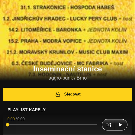
Inseminační stanice
aggro-punk / Brno
Sledovat
PLAYLIST KAPELY
0:00
/
0:00