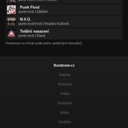
Punk Floid
punk-rock
/
Zábřeh
N.V.Ú.
punk-rock'n'roll
/
Hradec Králové
Totální nasazení
punk-rock
/
Slaný
Podobnost se určuje podle počtu společných fanoušků.
Bandzone.cz
Kapely
Koncerty
Videa
Fanoušci
Kluby
Soutěže