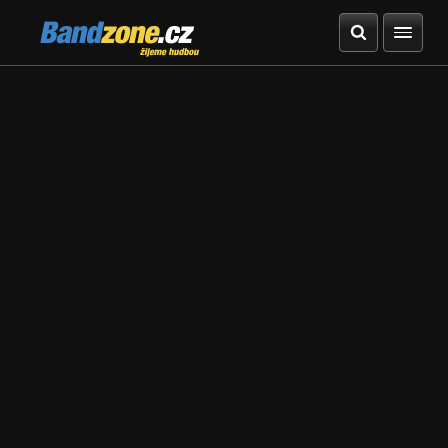
Bandzone.cz
žijeme hudbou