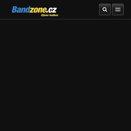
Bandzone.cz
žijeme hudbou