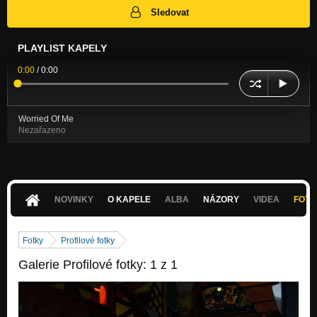
Sledovat
PLAYLIST KAPELY
0:00
/
0:00
Worried Of Me
Nezařazeno
NOVINKY
O KAPELE
ALBA
NÁZORY
VIDEA
FOTK
Fotky
Profilové fotky
Galerie Profilové fotky: 1 z 1