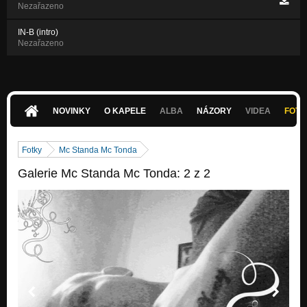
Nezařazeno
IN-B (intro)
Nezařazeno
NOVINKY
O KAPELE
ALBA
NÁZORY
VIDEA
FOTK
Fotky
Mc Standa Mc Tonda
Galerie Mc Standa Mc Tonda: 2 z 2