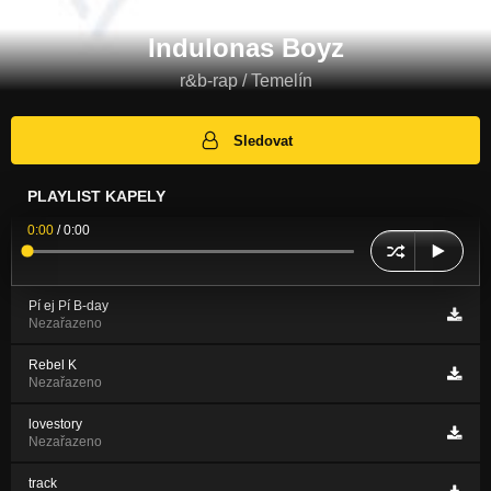
Indulonas Boyz
r&b-rap / Temelín
Sledovat
PLAYLIST KAPELY
0:00
/
0:00
Pí ej Pí B-day
Nezařazeno
Rebel K
Nezařazeno
lovestory
Nezařazeno
track