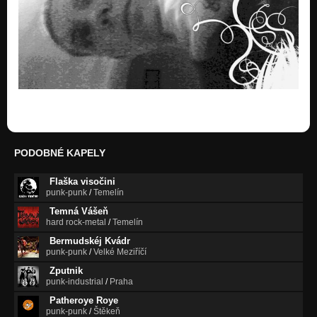
PODOBNÉ KAPELY
Flaška visočini
punk-punk
/
Temelín
Temná Vášeň
hard rock-metal
/
Temelín
Bermudskéj Kvádr
punk-punk
/
Velké Meziříčí
Zputnik
punk-industrial
/
Praha
Patheroye Roye
punk-punk
/
Štěkeň