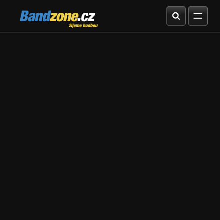
Bandzone.cz
žijeme hudbou