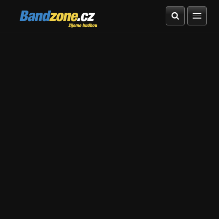
Bandzone.cz
žijeme hudbou