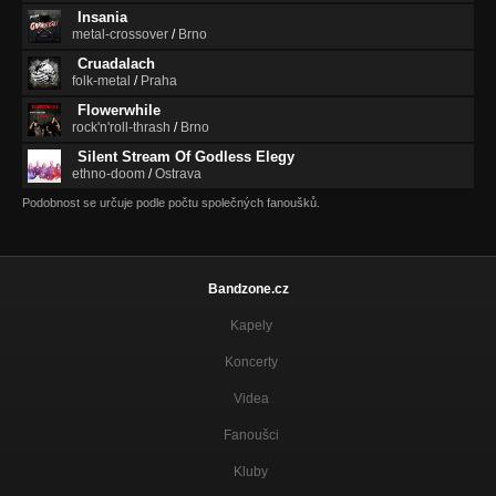
Insania
metal-crossover
/
Brno
Cruadalach
folk-metal
/
Praha
Flowerwhile
rock'n'roll-thrash
/
Brno
Silent Stream Of Godless Elegy
ethno-doom
/
Ostrava
Podobnost se určuje podle počtu společných fanoušků.
Bandzone.cz
Kapely
Koncerty
Videa
Fanoušci
Kluby