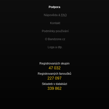
Podpora
Nápověda &
FAQ
Kontakt
Podmínky používání
O Bandzone.cz
Loga a dtp.
Registrovaných skupin
47 032
Registrovaných fanoušků
227 097
Skladeb v databázi
339 862