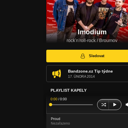
Imodium
rock'n'roll-rock / Broumov
Sledovat
Bandzone.cz Tip týdne
17. ÚNORA 2014
PLAYLIST KAPELY
0:00
/
0:00
Proud
Nezařazeno