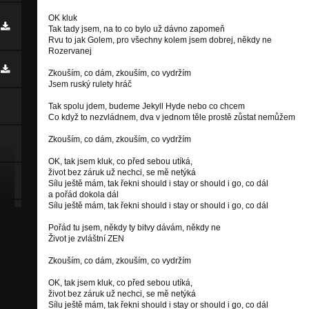
OK kluk
Tak tady jsem, na to co bylo už dávno zapomeň
Rvu to jak Golem, pro všechny kolem jsem dobrej, někdy ne
Rozervanej
Zkouším, co dám, zkouším, co vydržím
Jsem ruský rulety hráč
Tak spolu jdem, budeme Jekyll Hyde nebo co chcem
Co když to nezvládnem, dva v jednom těle prostě zůstat nemůžem
Zkouším, co dám, zkouším, co vydržím
OK, tak jsem kluk, co před sebou utíká,
život bez záruk už nechci, se mě netýká
Sílu ještě mám, tak řekni should i stay or should i go, co dál
a pořád dokola dál
Sílu ještě mám, tak řekni should i stay or should i go, co dál
Pořád tu jsem, někdy ty bitvy dávám, někdy ne
Život je zvláštní ZEN
Zkouším, co dám, zkouším, co vydržím
OK, tak jsem kluk, co před sebou utíká,
život bez záruk už nechci, se mě netýká
Sílu ještě mám, tak řekni should i stay or should i go, co dál