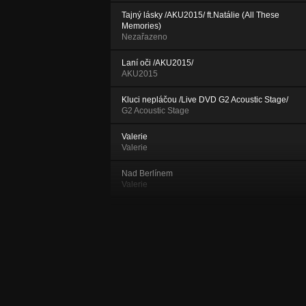
Tajný lásky /AKU2015/ ft.Natálie (All These
Memories)
Nezařazeno
Laní oči /AKU2015/
AKU2015
Kluci nepláčou /Live DVD G2 Acoustic Stage/
G2 Acoustic Stage
Valerie
Valerie
Nad Berlínem
Valerie
Laní oči
Valerie
Stejná jako já
Valerie
Příběhy o synovi
Valerie