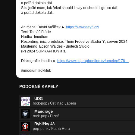
a pořád dokola dál
Sílu ještě mám, tak řekni should i stay or should i go, co dál
a pořád dokola dál..
Animace: David Vašíček ►
https://www.day5.cz/
Text: Tomáš Fröde
Hudba: Imodium
Recording, mix, produkce: Thom Fröde ve Studiu "i", červen 2024
Mastering: Ecson Waldes - Biotech Studio
(P) 2024 SUPRAPHON a.s.
Diskografie Imodia ►
https://www.supraphonline.cz/umelec/178…
#imodium #okkluk
PODOBNÉ KAPELY
UDG
rock-pop
/
Ústí nad Labem
Mandrage
rock-pop
/
Plzeň
Rybičky 48
pop-punk
/
Kutná Hora