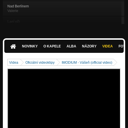
Nad Berlínem
Valerie
Laní oči
Valerie
Stejná jako já
Valerie
NOVINKY
O KAPELE
ALBA
NÁZORY
VIDEA
FOTK
Příběhy o synovi
Valerie
Videa
Oficiální videoklipy
IMODIUM - Vášeň (official video)
Kluci nepláčou feat. Zeller (album Polarity)
Polarity /2CD/
Balestrino feat. Honza Křížek (album Polarity)
Polarity /2CD/
Deset životů feat. Michal Hrůza (album Polarity)
Polarity /2CD/
Břehy (album Polarity)
Polarity /2CD/