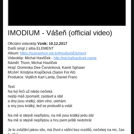
Deset životů (album Polarity)
Nezařazeno
Polarity (album Polarity)
Polarity /2CD/
IMODIUM - Vášeň (official video)
Dýchej (album Polarity)
Polarity /2CD/
Oficiální videoklip
Vznik: 10.12.2017
Další singl z alba ELEMENT
Stigmata (Stigmata album)
Album:
https://supraphon.lnk.to/ImodiumElement
Stigmata
Videoklip: Michal Havlíček -
http://michalhavlicek.name
Námět: Thom, Michal Havlíček
Hlavou (Stigmata album)
Hrají: Dominika Dee Červinková, Kamil Sghaier
Stigmata
MUAH: Kristýna Krajíčková (Salon For All)
Produkce: Vojtěch Karl Lanta, Daniel Franc
Slov plnej (Stigmata album)
Text:
Stigmata
Na tvý řeči už nikdo nečeká
nejlíp máš zpomalit, zastavit a stát
Dostavníky (Akustika album)
a dny jsou vratký, dám víno, ulehám
Akustika /live/
a sny jsou krátký, teď se probudit a vstát
Nespatříš (RMX by WoHon) Akustika album bonus
Na mě si stejně nepřijdou, na mě jsou krátký jedu dál
Akustika /live/
Na mě si stejně nepřijdou a hru jsem ještě nedohrál
Je to zvláštní jakou sílu, má život s vášní bez rozdílů, nečekej na nic, čas