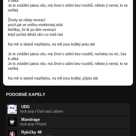
ti utíká
Je to zvláštní jakou sílu, má život s vášní bez rozdílů, někdo ji nemá, to se
neříká
Životy se nikdy nevrací
pocit jak ve sněhu elektrickej drát
Neříkej, že tě po těle nemrazí
když pořád děláš věci co máš rád
Na mě si stejně nepřijdou, na mě jsou krátký jedu dál
Je to zvláštní jakou sílu, má život s vášní bez rozdílů, nečekej na nic, čas
ti utíká
Je to zvláštní jakou sílu, má život s vášní bez rozdílů, někdo ji nemá, to se
neříká
Na mě si stejně nepřijdou, na mě jsou krátký, půjdu dál
PODOBNÉ KAPELY
UDG
rock-pop
/
Ústí nad Labem
Mandrage
rock-pop
/
Plzeň
Rybičky 48