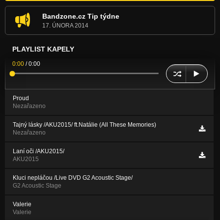
Bandzone.cz Tip týdne
17. ÚNORA 2014
PLAYLIST KAPELY
0:00
/
0:00
Proud
Nezařazeno
Tajný lásky /AKU2015/ ft.Natálie (All These Memories)
Nezařazeno
Laní oči /AKU2015/
AKU2015
Kluci nepláčou /Live DVD G2 Acoustic Stage/
G2 Acoustic Stage
Valerie
Valerie