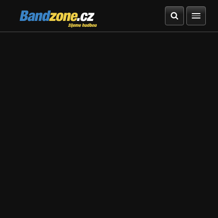
Bandzone.cz
žijeme hudbou