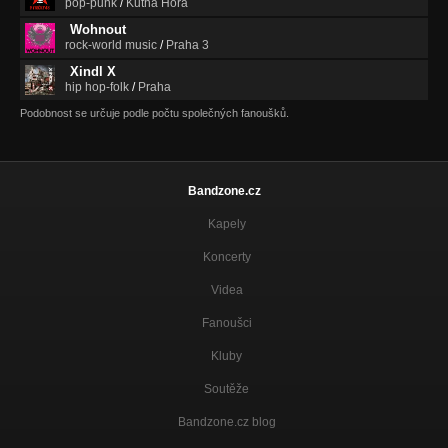
pop-punk
/
Kutná Hora
Wohnout
rock-world music
/
Praha 3
Xindl X
hip hop-folk
/
Praha
Podobnost se určuje podle počtu společných fanoušků.
Bandzone.cz
Kapely
Koncerty
Videa
Fanoušci
Kluby
Soutěže
Bandzone.cz blog