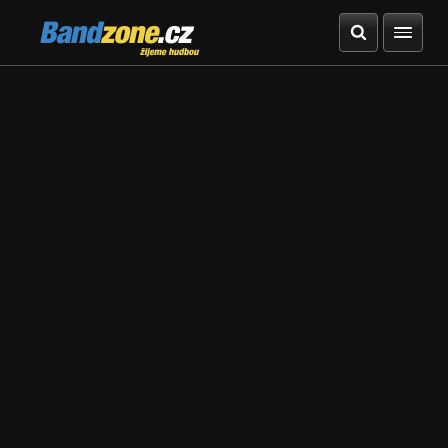
Bandzone.cz
žijeme hudbou