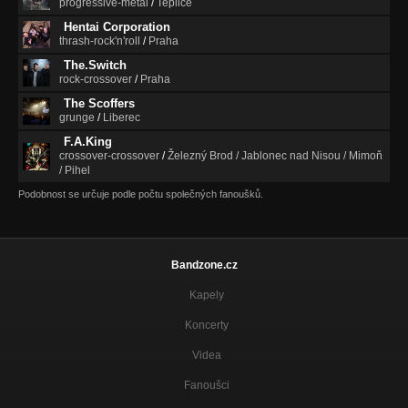
progressive-metal
/
Teplice
Hentai Corporation
thrash-rock'n'roll
/
Praha
The.Switch
rock-crossover
/
Praha
The Scoffers
grunge
/
Liberec
F.A.King
crossover-crossover
/
Železný Brod / Jablonec nad Nisou / Mimoň
/ Pihel
Podobnost se určuje podle počtu společných fanoušků.
Bandzone.cz
Kapely
Koncerty
Videa
Fanoušci