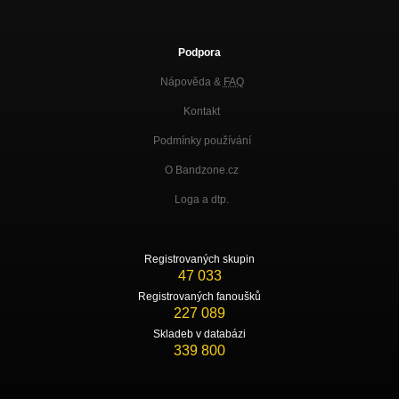
Podpora
Nápověda &
FAQ
Kontakt
Podmínky používání
O Bandzone.cz
Loga a dtp.
Registrovaných skupin
47 033
Registrovaných fanoušků
227 089
Skladeb v databázi
339 800