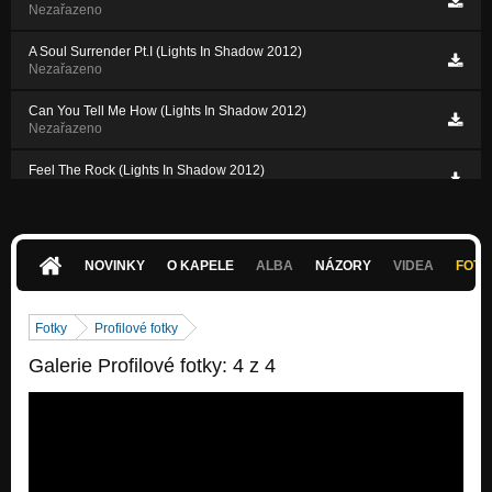
Nezařazeno
A Soul Surrender Pt.I (Lights In Shadow 2012)
Nezařazeno
Can You Tell Me How (Lights In Shadow 2012)
Nezařazeno
Feel The Rock (Lights In Shadow 2012)
Nezařazeno
I've Bought You Flowers (Lights In Shadow 2012)
Nezařazeno
NOVINKY
O KAPELE
ALBA
NÁZORY
VIDEA
FOTK
A Soul Surrender Pt.II (Lights In Shadow 2012)
Nezařazeno
Fotky
Profilové fotky
Galerie Profilové fotky: 4 z 4