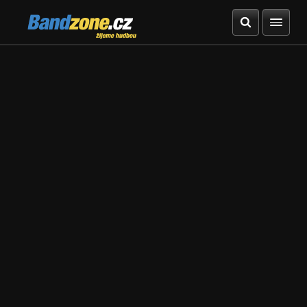
Bandzone.cz
žijeme hudbou