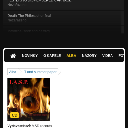
FESTERING DISMEMBERED CARNAGE
Nezařazeno
Death-The Philosopher final
Nezařazeno
Metallica- seek and destroy
Nezařazeno
Slayer- Mandatory Suicide
Nezařazeno
NOVINKY
O KAPELE
ALBA
NÁZORY
VIDEA
FOTK
Slayer-dead skin mask cover final
Nezařazeno
Alba
IT and summer paper
Slayer-season final2
Nezařazeno
HUMAN-FORM
Nezařazeno
REFUSE-BLOOD
Nezařazeno
CD
ANAL BLEACHING
Vydavatelství:
MSD records