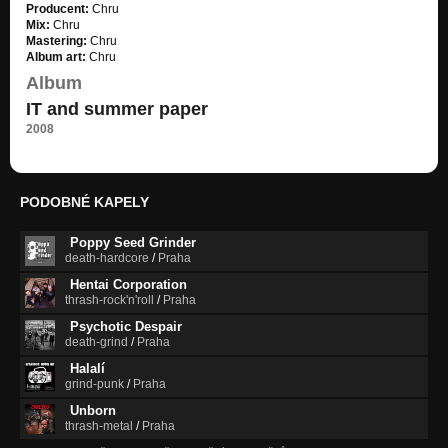
Nezařazeno
Producent:
Chru
Mix:
Chru
MILA
Mastering:
Chru
Nezařazeno
Album art:
Chru
Album
A.J.R.
IT and summer paper
Nezařazeno
2008
HIPHOP FINAL
Nezařazeno
Sad but true
PODOBNÉ KAPELY
Nezařazeno
Poppy Seed Grinder
DEMO2005
death-hardcore
/
Praha
Nezařazeno
Hentai Corporation
thrash-rock'n'roll
/
Praha
Oči- řve Jiříček S.O.D.A.
Nezařazeno
Psychotic Despair
death-grind
/
Praha
Halalí
grind-punk
/
Praha
Unborn
thrash-metal
/
Praha