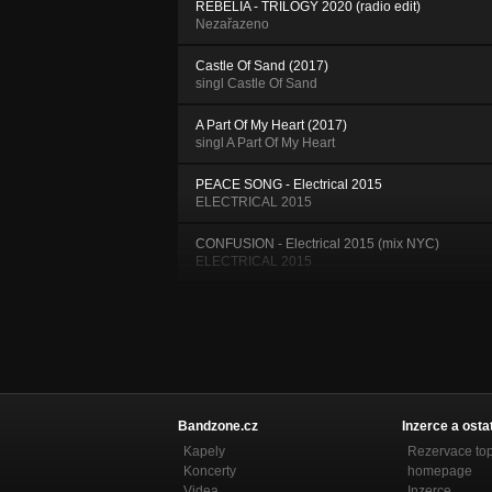
REBELIA - TRILOGY 2020 (radio edit)
Nezařazeno
Castle Of Sand (2017)
singl Castle Of Sand
A Part Of My Heart (2017)
singl A Part Of My Heart
PEACE SONG - Electrical 2015
ELECTRICAL 2015
CONFUSION - Electrical 2015 (mix NYC)
ELECTRICAL 2015
MUSE GIVE ME INSPIRATION - Electrical
2015
ELECTRICAL 2015
TIED NOT FREE - Electrical 2015
ELECTRICAL 2015
Bandzone.cz
Inzerce a osta
rozhovor o natáčení desky z FAJN ROCK
Kapely
Rezervace to
RÁDIA
Koncerty
homepage
Nezařazeno
Videa
Inzerce