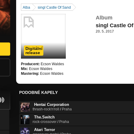
Alba
singl Castle Of Sand
Album
singl Castle O
20. 5. 2017
Digitální
release
Producent:
Ecson Waldes
Mix:
Ecson Waldes
Mastering:
Ecson Waldes
PODOBNÉ KAPELY
Hentai Corporation
thrash-rock'n'roll
/
Praha
The.Switch
rock-crossover
/
Praha
Atari Terror