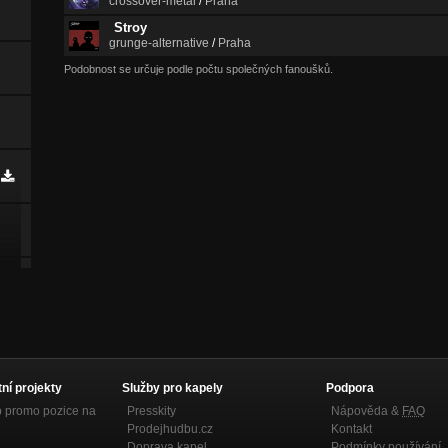
crossover-metal
/
Praha
Stroy
grunge-alternative
/
Praha
Podobnost se určuje podle počtu společných fanoušků.
tní projekty
Služby pro kapely
Podpora
p promo pozice na
Presskity
Nápověda &
FAQ
Prodejhudbu.cz
Kontakt
Doprava kapel
Podmínky používání