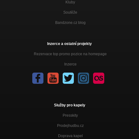
Kluby
Pokoj nad bankou
Soutěže
Nezařazeno
Bandzone.cz blog
Přídě
Nezařazeno
Aoidé
Inzerce a ostatní projekty
Nezařazeno
Rezervace top promo pozice na homepage
Čas, který nemám (ft. Filip Špindler)
Nezařazeno
Inzerce
Já vím
Nezařazeno
Devátá vlna
Nezařazeno
Služby pro kapely
Ulice
Nezařazeno
Presskity
Prodejhudbu.cz
Slad (ft. Pavel Vozka)
Nezařazeno
Doprava kapel