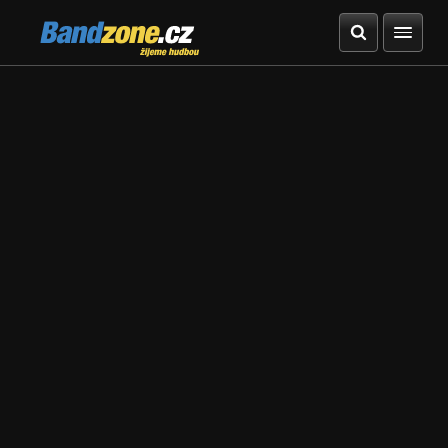
Bandzone.cz
žijeme hudbou