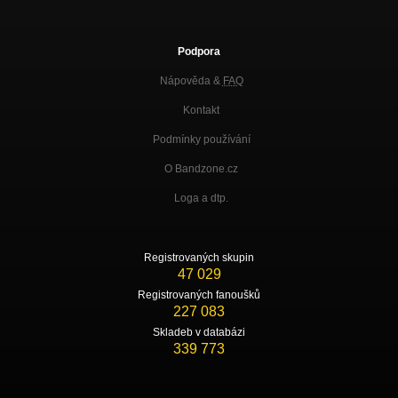
Léto (ft. Pavel Vozka)
Nezařazeno
Podpora
Zvony
Nezařazeno
Nápověda &
FAQ
Baldachýn
Kontakt
Nezařazeno
Podmínky používání
Casiopea
O Bandzone.cz
Nezařazeno
Loga a dtp.
Hruška
Nezařazeno
Přání
Registrovaných skupin
Nezařazeno
47 029
Registrovaných fanoušků
Kardinál
227 083
Nezařazeno
Skladeb v databázi
Papírové cesty
339 773
Nezařazeno
Hádanka