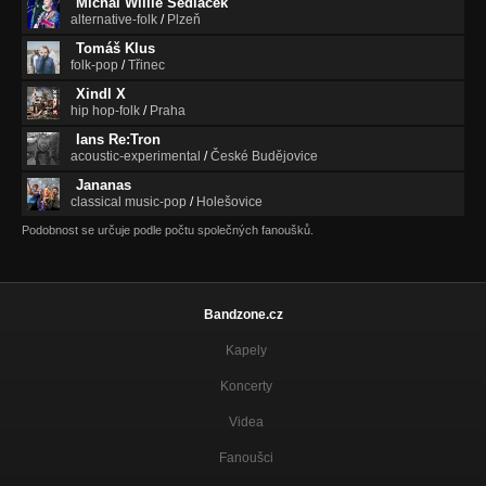
Michal Willie Sedláček
Nezařazeno
alternative-folk
/
Plzeň
Tomáš Klus
Pocity
folk-pop
/
Třinec
Nezařazeno
Xindl X
Léthé
hip hop-folk
/
Praha
Nezařazeno
Ians Re:Tron
acoustic-experimental
/
České Budějovice
Řeka
Nezařazeno
Jananas
classical music-pop
/
Holešovice
Cesta
Podobnost se určuje podle počtu společných fanoušků.
Nezařazeno
Ptáci
Nezařazeno
Bandzone.cz
Mikroklima
Kapely
Nezařazeno
Koncerty
Trosečník
Nezařazeno
Videa
Fanoušci
Oceán
Nezařazeno