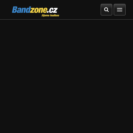
Bandzone.cz
žijeme hudbou