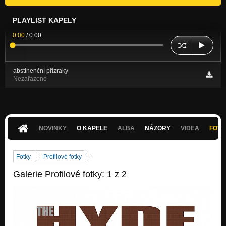
PLAYLIST KAPELY
0:00
/
0:00
abstinenční přízraky
Nezařazeno
NOVINKY
O KAPELE
ALBA
NÁZORY
VIDEA
FOTK
Fotky
Profilové fotky
Galerie Profilové fotky: 1 z 2