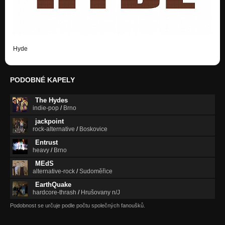
Hyde
PODOBNÉ KAPELY
The Hydes
indie-pop
/
Brno
jackpoint
rock-alternative
/
Boskovice
Entrust
heavy
/
Brno
MEdS
alternative-rock
/
Sudoměřice
EarthQuake
hardcore-thrash
/
Hrušovany n/J
Podobnost se určuje podle počtu společných fanoušků.