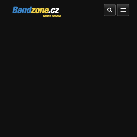
Bandzone.cz
žijeme hudbou