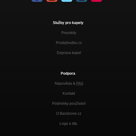
Služby pro kapely
Presskity
Prodejhudbu.cz
Doprava kapel
Podpora
Nápověda &
FAQ
Kontakt
Podmínky používání
O Bandzone.cz
Loga a dtp.