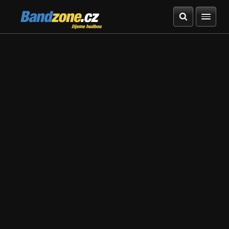
Bandzone.cz
žijeme hudbou