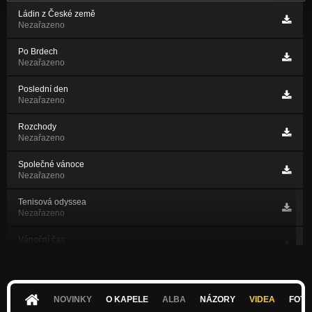
Ládin z České země
Nezařazeno
Po Brdech
Nezařazeno
Poslední den
Nezařazeno
Rozchody
Nezařazeno
Společné vánoce
Nezařazeno
Tenisová odyssea
Nezařazeno
Vánoční čas
Nezařazeno
Vánoční dárky
Nezařazeno
NOVINKY
O KAPELE
ALBA
NÁZORY
VIDEA
FOTK