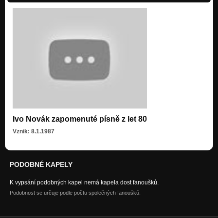
Vánoční shon
Nezařazeno
Hroší snění
Nezařazeno
Jsi
Nezařazeno
Karolína
Nezařazeno
Pár dobrých přátel
Nezařazeno
Ivo Novák zapomenuté písně z let 80
Vznik: 8.1.1987
Brdský Kemp
Nezařazeno
Hlas Rolniček
PODOBNÉ KAPELY
Nezařazeno
K vypsání podobných kapel nemá kapela dost fanoušků.
Hodinový hotel
Podobnost se určuje podle počtu společných fanoušků.
Nezařazeno