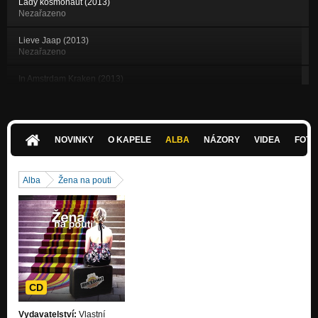
Lady kosmonaut (2013)
Nezařazeno
Lieve Jaap (2013)
Nezařazeno
In Amstrdam Kraken (2013)
Nezařazeno
Když je Hroša pryč (2010)
Nezařazeno
NOVINKY
O KAPELE
ALBA
NÁZORY
VIDEA
FOTK
De Zommer (2013)
Nezařazeno
Alba
Žena na pouti
Marlén (2013)
Nezařazeno
Holandská selka (2010)
Nezařazeno
Když je Hroša pryč-remix
Nezařazeno
CD
Teplé kupé (2010)
Vydavatelství:
Vlastní