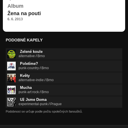
Nezařazeno
Album
Pila Janá s Hanů (2010)
Žena na pouti
Nezařazeno
6. 6. 2013
Stmívá se nad městem (2010)
Nezařazeno
PODOBNÉ KAPELY
Recyklační (2010)
Nezařazeno
Zelené koule
alternative
/
Brno
Poletíme?
punk-country
/
Brno
Květy
alternative-indie
/
Brno
Mucha
punk-art rock
/
Brno
Už Jsme Doma
experimental-punk
/
Prague
Podobnost se určuje podle počtu společných fanoušků.