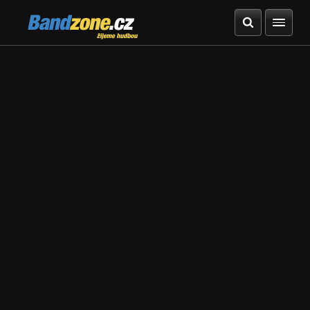
Bandzone.cz
žijeme hudbou