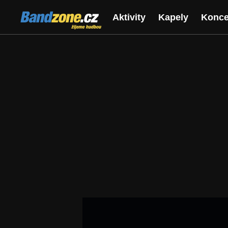
Bandzone.cz
Aktivity
Kapely
Konce
žijeme hudbou