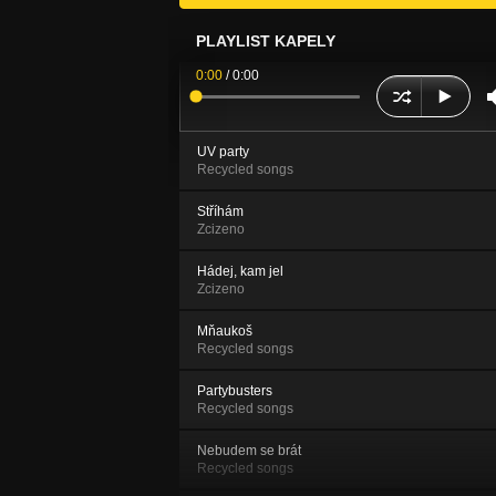
PLAYLIST KAPELY
0:00
/
0:00
UV party
Recycled songs
Stříhám
Zcizeno
Hádej, kam jel
Zcizeno
Mňaukoš
Recycled songs
Partybusters
Recycled songs
Nebudem se brát
Recycled songs