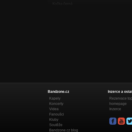
Kočka černá
Recycled songs
Las Vegas
Recycled songs
Nedělej nám strejdy
Recycled songs
Ani náhodou
Recycled songs
Mamba
Recycled songs
Záskok
Recycled songs
Bandzone.cz
Inzerce a osta
Kapely
Rezervace to
Nechci lásku
Koncerty
homepage
Recycled songs
Videa
Inzerce
Fanoušci
Miluju
Kluby
Zcizeno
Soutěže
Bandzone.cz blog
Nádhernej den