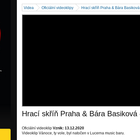
Videa
Oficiální videoklipy
Hrací skříň Praha & Bára Basiková 
Hrací skříň Praha & Bára Basiková 
Oficiální videoklip
Vznik: 13.12.2020
Videoklip Vánoce, ty vole, byl natočen v Lucerna music baru.