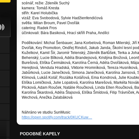
scénář, režie: Zdeněk Suchý
kamera: Tomáš Kresta
střih: Karel Holubička
vizáž: Eva Svobodová, Sylvie Hadžienfendićová
světla: Milan Broum, Pavel Dvořák
catering: Radek Fros
účinkovali: Bára Basiková, Hrací skříň Praha, Andílci
Poděkování: Michal Šenbauer, Jana Korbelová, Roman Milerský, Jiří K
Dvořák, Key Promotion, Ondřej Rindoš, Jakub Janda, Školní lesní pod
Kuželkovi, Kamil Šír, Jaromír Telenský, Zdeněk Bartůšek, Terka a Joha
Behenský, Lucie Bílková, Adéla Brandejsová, Kristýna Brožová, Leont
Burešová, Eliška Čermáková, Karolína Černá, Adéla Dvořáková, Mája
Herejtová, Vendula Hradská, Viktorie Hromníková, Tereza Husníkov
Jabůrková, Lucie Janečková, Simona Janečková, Karolína Jansová, S
Klímová, Lukáš Kolář, Rozálka Kolářová, Ema Kondrová, Julie Koubko
Eliška Lomičková, Julie Lopatová, Karolína Marešová, Markéta Novák
Plicková, Adam Rouček, Natálie Roučková, Linda Ellen Roučková, Ba
Karolína Škardová, Adéla Šlajsová, Eliška Šmídová, Filip Trávníček, 
Wechová, Anežka Zalabáková
Náhráno ve studiu SunMusic
https://open.spotify.com/track/0KUCKuw…
PODOBNÉ KAPELY