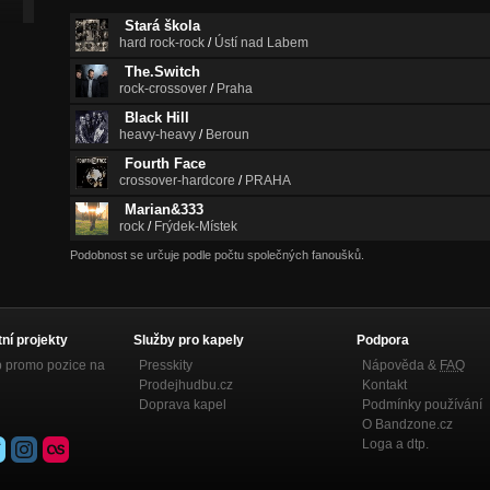
Stará škola
hard rock-rock
/
Ústí nad Labem
The.Switch
rock-crossover
/
Praha
Black Hill
heavy-heavy
/
Beroun
Fourth Face
crossover-hardcore
/
PRAHA
Marian&333
rock
/
Frýdek-Místek
Podobnost se určuje podle počtu společných fanoušků.
tní projekty
Služby pro kapely
Podpora
p promo pozice na
Presskity
Nápověda &
FAQ
Prodejhudbu.cz
Kontakt
Doprava kapel
Podmínky používání
O Bandzone.cz
Loga a dtp.