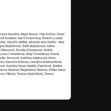
ulich Novotný, Milan Broum, Filip Kožner, Pavel
nik Kostelec nad Černými lesy, Rudolf a Lukáš
nka, Vánoční skřítek, pěvecký sbor Andílci - Max
ýna Bryknerové, Sofie Bryknerová, Adéla
 Dilenzová, Rozálie Eismanová, Amálie
á, Lucie Chmelíková, Naty Chmelíková, Emma
ofie Jírovcová, Kateřina Kadlecová, Anna
vá, Karolína Králová, Leontýna Kratochvílová,
ová, Karolína Nová, Natálie Papežová, Natálie
rbora Skalová, Magdaléna Skalová, Eliška Stará,
Anna Vítková, Tereza Vyskočilová, Tereza