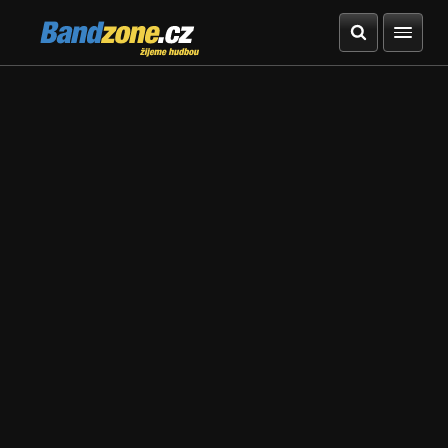
Bandzone.cz
žijeme hudbou