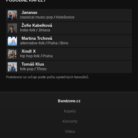
Jananas
classical music-pop
/
Holešovice
Žofie Kabelková
indie-folk
/
Jihlava
Martina Trchová
alternative-folk
/
Praha / Brno
Xindl X
hip hop-folk
/
Praha
Tomáš Klus
folk-pop
/
Třinec
Podobnost se určuje podle počtu společných fanoušků.
Bandzone.cz
Kapely
Koncerty
Videa