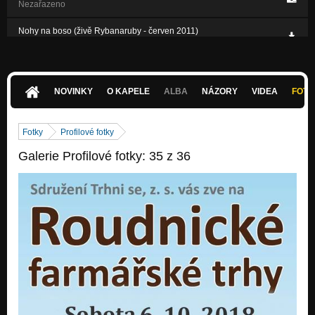
Nezařazeno
Nohy na boso (živě Rybanaruby - červen 2011)
Nezařazeno
NOVINKY
O KAPELE
ALBA
NÁZORY
VIDEA
FOTK
Fotky
Profilové fotky
Galerie Profilové fotky: 35 z 36