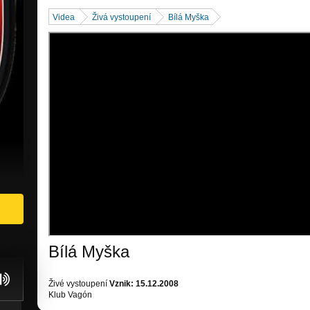
Videa
Živá vystoupení
Bílá Myška
Bílá Myška
Živé vystoupení
Vznik: 15.12.2008
Klub Vagón