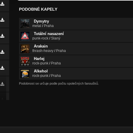
PODOBNÉ KAPELY
Dymytry
metal
/
Praha
Totální nasazení
punk-rock
/
Slaný
Arakain
thrash-heavy
/
Praha
Harlej
rock-punk
/
Praha
Alkehol
rock-punk
/
Praha
Podobnost se určuje podle počtu společných fanoušků.