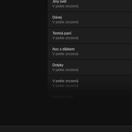
Jiný svět
V pekle zrozená
Dávej
V pekle zrozená
Temná paní
V pekle zrozená
Noc s ďáblem
V pekle zrozená
Dotyky
V pekle zrozená
V pekle zrozená
V pekle zrozená
Kráska z jihu
Rány bolavý
Cesta
Rány bolavý
Černý ledy