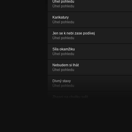
Úhel pohledu
Úhel pohledu
Karikatury
Úhel pohledu
Jen se k nebi zase podívej
Úhel pohledu
Síla okamžiku
Úhel pohledu
Nebudem si lhát
Úhel pohledu
Divný stavy
Úhel pohledu
Zhasni na chvilku svět
Úhel pohledu
Podivný místo
Úhel pohledu
Intro