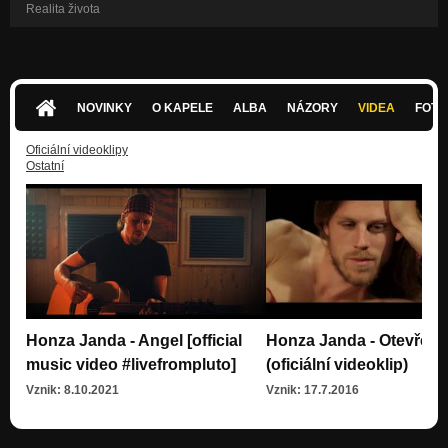
Realita života
NOVINKY
O KAPELE
ALBA
NÁZORY
VIDEA
FOTK
Oficiální videoklipy
Ostatní
Honza Janda - Angel [official
Honza Janda - Otevřene
music video #livefrompluto]
(oficiální videoklip)
Vznik: 8.10.2021
Vznik: 17.7.2016