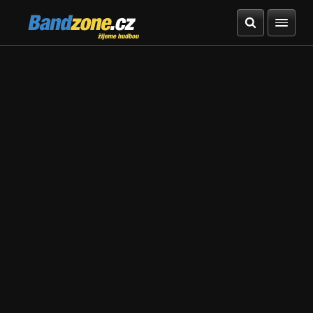
Bandzone.cz
žijeme hudbou