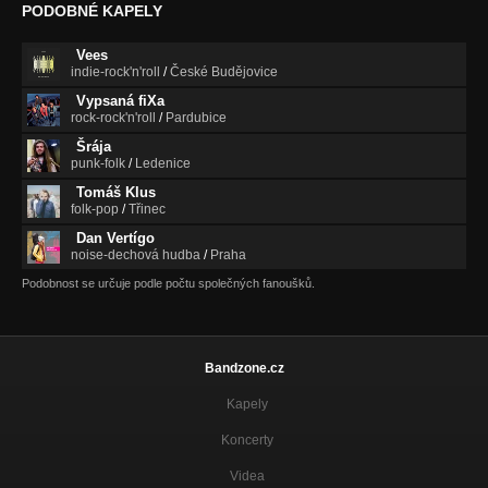
PODOBNÉ KAPELY
Vees
indie-rock'n'roll
/
České Budějovice
Vypsaná fiXa
rock-rock'n'roll
/
Pardubice
Šrája
punk-folk
/
Ledenice
Tomáš Klus
folk-pop
/
Třinec
Dan Vertígo
noise-dechová hudba
/
Praha
Podobnost se určuje podle počtu společných fanoušků.
Bandzone.cz
Kapely
Koncerty
Videa