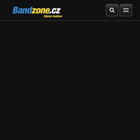
Bandzone.cz
žijeme hudbou