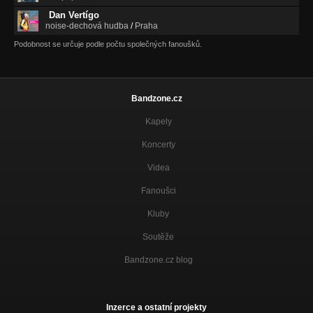
Dan Vertígo
noise-dechová hudba
/
Praha
Podobnost se určuje podle počtu společných fanoušků.
Bandzone.cz
Kapely
Koncerty
Videa
Fanoušci
Kluby
Soutěže
Bandzone.cz blog
Inzerce a ostatní projekty