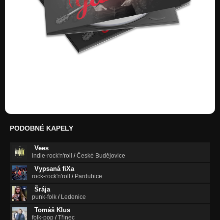
PODOBNÉ KAPELY
Vees
indie-rock'n'roll
/
České Budějovice
Vypsaná fiXa
rock-rock'n'roll
/
Pardubice
Šrája
punk-folk
/
Ledenice
Tomáš Klus
folk-pop
/
Třinec