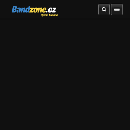
Bandzone.cz
žijeme hudbou