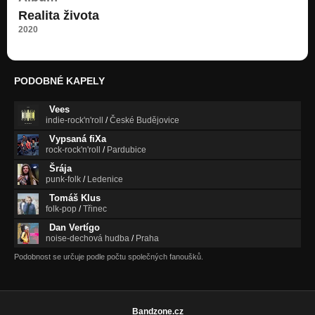
Realita života
2020
PODOBNÉ KAPELY
Vees
indie-rock'n'roll
/
České Budějovice
Vypsaná fiXa
rock-rock'n'roll
/
Pardubice
Šrája
punk-folk
/
Ledenice
Tomáš Klus
folk-pop
/
Třinec
Dan Vertígo
noise-dechová hudba
/
Praha
Podobnost se určuje podle počtu společných fanoušků.
Bandzone.cz