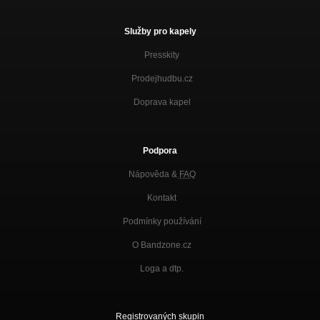
Služby pro kapely
Presskity
Prodejhudbu.cz
Doprava kapel
Podpora
Nápověda &
FAQ
Kontakt
Podmínky používání
O Bandzone.cz
Loga a dtp.
Registrovaných skupin