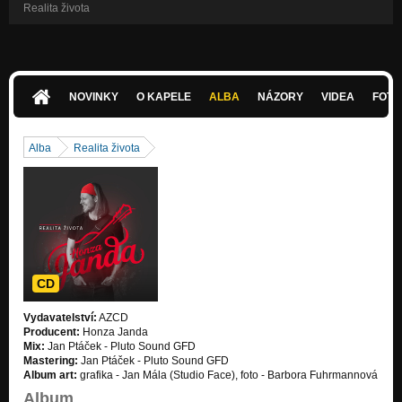
Realita života
NOVINKY
O KAPELE
ALBA
NÁZORY
VIDEA
FOTK
Alba
Realita života
CD
Vydavatelství:
AZCD
Producent:
Honza Janda
Mix:
Jan Ptáček - Pluto Sound GFD
Mastering:
Jan Ptáček - Pluto Sound GFD
Album art:
grafika - Jan Mála (Studio Face), foto - Barbora Fuhrmannová
Album